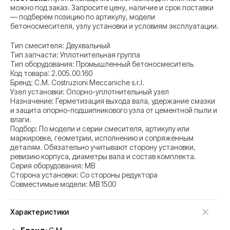
можно под заказ. Запросите цену, наличие и срок поставки
— подберём позицию по артикулу, модели
бетоносмесителя, узлу установки и условиям эксплуатации.
Тип смесителя: Двухвальный
Тип запчасти: Уплотнительная группа
Тип оборудования: Промышленный бетоносмеситель
Код товара: 2.005.00.160
Бренд: C.M. Costruzioni Meccaniche s.r.l.
Узел установки: Опорно-уплотнительный узел
Назначение: Герметизация выхода вала, удержание смазки
и защита опорно-подшипникового узла от цементной пыли и
влаги.
Подбор: По модели и серии смесителя, артикулу или
маркировке, геометрии, исполнению и сопряжённым
деталям. Обязательно учитывают сторону установки,
ревизию корпуса, диаметры вала и состав комплекта.
Серия оборудования: MB
Сторона установки: Со стороны редуктора
Совместимые модели: MB 1500
Характеристики