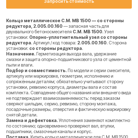
Запросить стоимость
Кольцо металлическое C.M. MB 1500 — со стороны
редуктора, 2.005.00.160
— запасная часть для
двухвального бетоносмесителя
C.M. MB 1500
. Узел
установки:
Опорно-уплотнительный узел со стороны
редуктора
. Артикул / код товара:
2.005.00.160
. Сторона
установки:
со стороны редуктора
.
Назначение.
Герметизация выхода вала, удержание
смазки и защита опорно-подшипникового узла от цементной
пыли и влаги.
Подбор и совместимость.
По модели и серии смесителя,
артикулу или маркировке, геометрии, исполнению и
сопряжённым деталям; обязательно учитывают сторону
установки, ревизию корпуса, диаметры вала и состав
комплекта. Совпадение общего названия или внешнего вида
не подтверждает взаимозаменяемость: перед заказом
сверяют шильдик, серию, ревизию, сторону монтажа,
посадочные размеры, отверстия и фактическую маркировку
снятой детали.
Замена и дефектовка.
Уплотнения заменяют комплектно
по состоянию; одновременно проверяют вал, втулки,
подшипники, смазочные каналы и корпус.
Поставка.
Купить кольцо металлическое для C.M. MB 1500