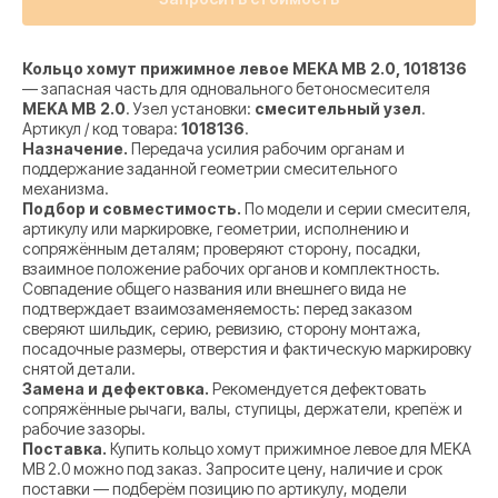
Кольцо хомут прижимное левое MEKA MB 2.0, 1018136
— запасная часть для одновального бетоносмесителя
MEKA MB 2.0
. Узел установки:
смесительный узел
.
Артикул / код товара:
1018136
.
Назначение.
Передача усилия рабочим органам и
поддержание заданной геометрии смесительного
механизма.
Подбор и совместимость.
По модели и серии смесителя,
артикулу или маркировке, геометрии, исполнению и
сопряжённым деталям; проверяют сторону, посадки,
взаимное положение рабочих органов и комплектность.
Совпадение общего названия или внешнего вида не
подтверждает взаимозаменяемость: перед заказом
сверяют шильдик, серию, ревизию, сторону монтажа,
посадочные размеры, отверстия и фактическую маркировку
снятой детали.
Замена и дефектовка.
Рекомендуется дефектовать
сопряжённые рычаги, валы, ступицы, держатели, крепёж и
рабочие зазоры.
Поставка.
Купить кольцо хомут прижимное левое для MEKA
MB 2.0 можно под заказ. Запросите цену, наличие и срок
поставки — подберём позицию по артикулу, модели