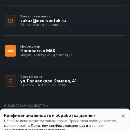
Электронная почта
zakaz@mix-vostok.ru
ТЗ, чертежи и спецификации
Мессенджер
Написать в MAX
MAX
Модель, артикул или фотография
Офис в Казани
ул. Галиаскара Камала, 41
офис 202 · Пн–Пт, 09:00–18:00
© 2026 ООО «МИКС-ВОСТОК»
ИНН 1655413297
Конфиденциальность и обработка данных
Политика конфиденциальности
На сайте используются файлы cookie. Продолжая работу с сайтом,
вы принимаете
Политику конфиденциальности
и условия
Согласие на обработку данных