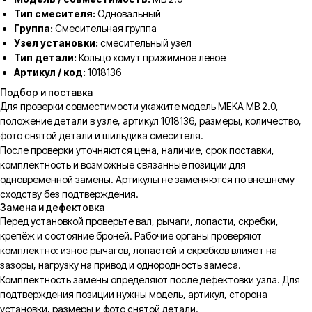
Тип смесителя:
Одновальный
Группа:
Смесительная группа
Узел установки:
смесительный узел
Тип детали:
Кольцо хомут прижимное левое
Артикул / код:
1018136
Подбор и поставка
Для проверки совместимости укажите модель MEKA MB 2.0,
положение детали в узле, артикул 1018136, размеры, количество,
фото снятой детали и шильдика смесителя.
После проверки уточняются цена, наличие, срок поставки,
комплектность и возможные связанные позиции для
одновременной замены. Артикулы не заменяются по внешнему
сходству без подтверждения.
Замена и дефектовка
Перед установкой проверьте вал, рычаги, лопасти, скребки,
крепёж и состояние броней. Рабочие органы проверяют
комплектно: износ рычагов, лопастей и скребков влияет на
зазоры, нагрузку на привод и однородность замеса.
Комплектность замены определяют после дефектовки узла. Для
подтверждения позиции нужны модель, артикул, сторона
установки, размеры и фото снятой детали.