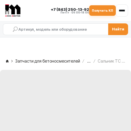
+7 (843) 250-13-92
Получить КП
Пн–Пт · 09:00–18:00
Найти
Запчасти для бетоносмесителей
...
Сальник TC 290×330×16 (с пыльником) MEKA MB 2.0 — с правой стороны редуктора, 1001430