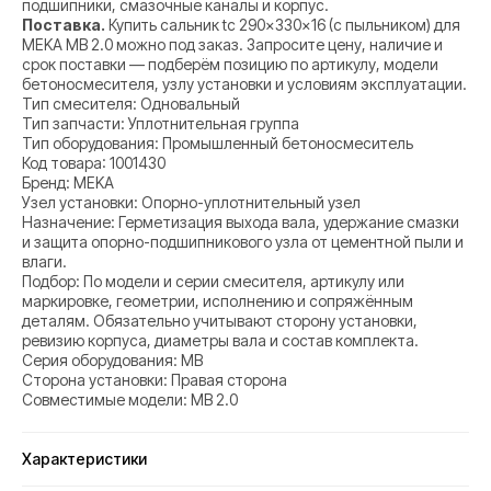
подшипники, смазочные каналы и корпус.
Поставка.
Купить сальник tc 290×330×16 (с пыльником) для
MEKA MB 2.0 можно под заказ. Запросите цену, наличие и
срок поставки — подберём позицию по артикулу, модели
бетоносмесителя, узлу установки и условиям эксплуатации.
Тип смесителя: Одновальный
Тип запчасти: Уплотнительная группа
Тип оборудования: Промышленный бетоносмеситель
Код товара: 1001430
Бренд: MEKA
Узел установки: Опорно-уплотнительный узел
Назначение: Герметизация выхода вала, удержание смазки
и защита опорно-подшипникового узла от цементной пыли и
влаги.
Подбор: По модели и серии смесителя, артикулу или
маркировке, геометрии, исполнению и сопряжённым
деталям. Обязательно учитывают сторону установки,
ревизию корпуса, диаметры вала и состав комплекта.
Серия оборудования: MB
Сторона установки: Правая сторона
Совместимые модели: MB 2.0
Характеристики