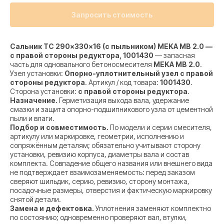
Запросить стоимость
Сальник TC 290×330×16 (с пыльником) MEKA MB 2.0 —
с правой стороны редуктора, 1001430
— запасная
часть для одновального бетоносмесителя
MEKA MB 2.0
.
Узел установки:
Опорно-уплотнительный узел с правой
стороны редуктора
. Артикул / код товара:
1001430
.
Сторона установки:
с правой стороны редуктора
.
Назначение.
Герметизация выхода вала, удержание
смазки и защита опорно-подшипникового узла от цементной
пыли и влаги.
Подбор и совместимость.
По модели и серии смесителя,
артикулу или маркировке, геометрии, исполнению и
сопряжённым деталям; обязательно учитывают сторону
установки, ревизию корпуса, диаметры вала и состав
комплекта. Совпадение общего названия или внешнего вида
не подтверждает взаимозаменяемость: перед заказом
сверяют шильдик, серию, ревизию, сторону монтажа,
посадочные размеры, отверстия и фактическую маркировку
снятой детали.
Замена и дефектовка.
Уплотнения заменяют комплектно
по состоянию; одновременно проверяют вал, втулки,