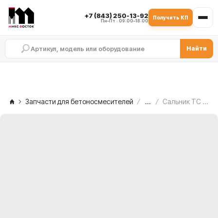
+7 (843) 250-13-92
Получить КП
Пн–Пт · 09:00–18:00
Найти
Запчасти для бетоносмесителей
...
Сальник TC 260×290×15 (с пыльником) MEKA MB 1.0 — со стороны редуктора, 1001431