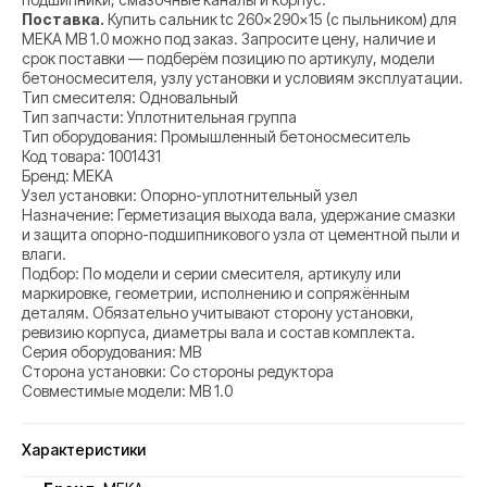
Поставка.
Купить сальник tc 260×290×15 (с пыльником) для
MEKA MB 1.0 можно под заказ. Запросите цену, наличие и
срок поставки — подберём позицию по артикулу, модели
бетоносмесителя, узлу установки и условиям эксплуатации.
Тип смесителя: Одновальный
Тип запчасти: Уплотнительная группа
Тип оборудования: Промышленный бетоносмеситель
Код товара: 1001431
Бренд: MEKA
Узел установки: Опорно-уплотнительный узел
Назначение: Герметизация выхода вала, удержание смазки
и защита опорно-подшипникового узла от цементной пыли и
влаги.
Подбор: По модели и серии смесителя, артикулу или
маркировке, геометрии, исполнению и сопряжённым
деталям. Обязательно учитывают сторону установки,
ревизию корпуса, диаметры вала и состав комплекта.
Серия оборудования: MB
Сторона установки: Со стороны редуктора
Совместимые модели: MB 1.0
Характеристики