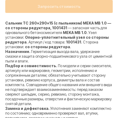
Запросить стоимость
Сальник TC 260×290×15 (с пыльником) MEKA MB 1.0 —
со стороны редуктора, 1001431
— запасная часть для
одновального бетоносмесителя
MEKA MB 1.0
. Узел
установки:
Опорно-уплотнительный узел со стороны
редуктора
. Артикул / код товара:
1001431
. Сторона
установки:
со стороны редуктора
.
Назначение.
Герметизация выхода вала, удержание
смазки и защита опорно-подшипникового узла от цементной
пыли и влаги.
Подбор и совместимость.
По модели и серии смесителя,
артикулу или маркировке, геометрии, исполнению и
сопряжённым деталям; обязательно учитывают сторону
установки, ревизию корпуса, диаметры вала и состав
комплекта. Совпадение общего названия или внешнего вида
не подтверждает взаимозаменяемость: перед заказом
сверяют шильдик, серию, ревизию, сторону монтажа,
посадочные размеры, отверстия и фактическую маркировку
снятой детали.
Замена и дефектовка.
Уплотнения заменяют комплектно
по состоянию; одновременно проверяют вал, втулки,
подшипники, смазочные каналы и корпус.