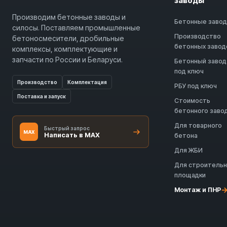
заводы
Производим бетонные заводы и
Бетонные заво
силосы. Поставляем промышленные
Производство
бетоносмесители, дробильные
бетонных завод
комплексы, комплектующие и
запчасти по России и Беларуси.
Бетонный завод
под ключ
Производство
Комплектация
РБУ под ключ
Поставка и запуск
Стоимость
бетонного заво
Для товарного
Быстрый запрос
MAX
Написать в MAX
бетона
Для ЖБИ
Для строитель
площадки
Монтаж и ПНР