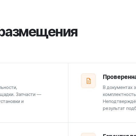
 размещения
Проверенн
льности,
В документах 
щадки. Запчасти —
комплектность
установки и
Неподтверждён
результат под