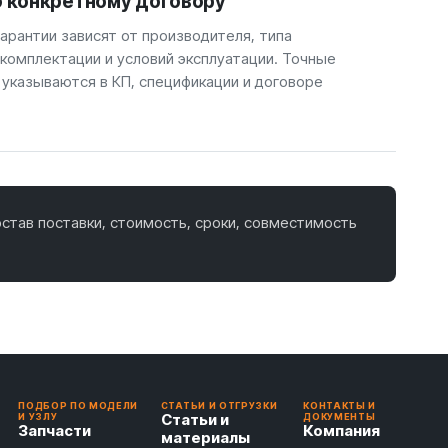
о конкретному договору
арантии зависят от производителя, типа
 комплектации и условий эксплуатации. Точные
 указываются в КП, спецификации и договоре
став поставки, стоимость, сроки, совместимость
ПОДБОР ПО МОДЕЛИ
СТАТЬИ И ОТГРУЗКИ
КОНТАКТЫ И
Статьи и
И УЗЛУ
ДОКУМЕНТЫ
Запчасти
Компания
материалы