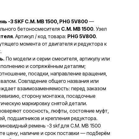
ь -3 SKF C.M. MB 1500, PHG 5V800
—
вального бетоносмесителя
C.M. MB 1500
. Узел
ителя
. Артикул / код товара:
PHG 5V800
.
тящего момента от двигателя и редуктора к
.
ь.
По модели и серии смесителя, артикулу или
исполнению и сопряжённым деталям;
отношение, посадки, направление вращения,
 валом. Совпадение общего названия или
рждает взаимозаменяемость: перед заказом
 ревизию, сторону монтажа, посадочные
тическую маркировку снятой детали.
оверяют соосность, люфты, состояние муфт,
ей, подшипников и крепления редуктора.
линовидный ремень -3 skf для C.M. MB 1500
те цену, наличие и срок поставки — подберём