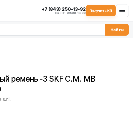
+7 (843) 250-13-92
Получить КП
Пн–Пт · 09:00–18:00
Найти
ый ремень -3 SKF C.M. MB
0
s.r.l.