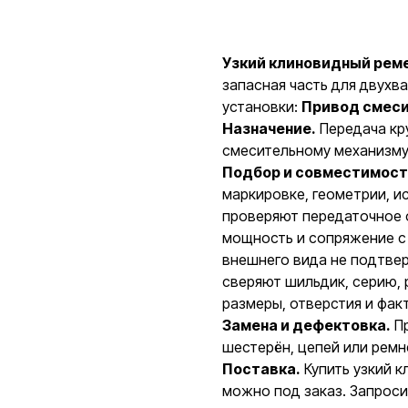
Запросить стоимость
Узкий клиновидный ремен
запасная часть для двух
установки:
Привод смес
Назначение.
Передача кру
смесительному механизму
Подбор и совместимост
маркировке, геометрии, 
проверяют передаточное 
мощность и сопряжение с
внешнего вида не подтве
сверяют шильдик, серию,
размеры, отверстия и фак
Замена и дефектовка.
Пр
шестерён, цепей или ремн
Поставка.
Купить узкий к
можно под заказ. Запроси