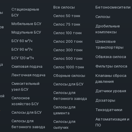
Бетоносмесители
Все силосы
Стационарные
ды
БСУ
Силос 50 тонн
Силосы
Мобильные БСУ
Силос 75 тонн
Дробильные
ов
комплексы
Модульные БСУ
Силос 100 тонн
БСУ 60 м³/ч
Шнековые
Силос 200 тонн
транспортёры
БСУ 90 м³/ч
Силос 300 тонн
Обвязка силоса
БСУ 120 м³/ч
Силос 500 тонн
да
Фильтры силоса
Скиповая подача
Силос 1000 тонн
Ленточная подача
Клапаны сброса
Сборные силосы
давления
Смесительный
Силосы для БСУ
узел БСУ
Датчики уровня
Силосы для
ной
Силосное
бетонного завода
Дозаторы
хозяйство БСУ
Силосы для
Тензодатчики
→
Силосы для БСУ
цемента
Автоматизация и
Силосы для
Силосы для
ПО
бетонного завода
сыпучих