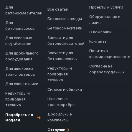
Для
Проекты и услуги
Все статьи
бетоносмесителей
Оборудование в
Бетонные заводы
Для
лизинг
Бетоносмесители
бетононасосов
О компании
Запчасти для
Для скиповых
Контакты
бетоносмесителей
подъёмников
Политика
Запчасти для
Для дробильного
конфиденциальности
бетононасосов
оборудования
Согласие на
Редукторы и
Для шнековых
обработку данных
приводная
транспортёров
техника
Для спецтехники
Силосы и обвязка
Редукторы и
Шнековые
приводная
транспортёры
техника
Дробильные
Подобрать по
→
модели
комплексы
→
Отгрузки