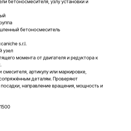
ели бетоносмесителя, узлу установки и
ный
группа
ышленный бетоносмеситель
aniche s.r.l.
й узел
тящего момента от двигателя и редуктора к
.
и смесителя, артикулу или маркировке,
 сопряжённым деталям. Проверяют
 посадки, направление вращения, мощность и
1500