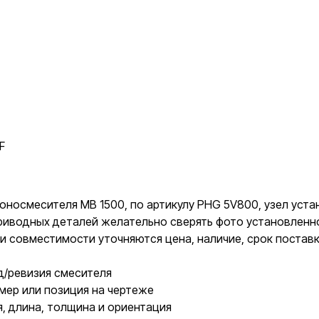
F
оносмесителя MB 1500, по артикулу PHG 5V800, узел уста
 приводных деталей желательно сверять фото установлен
и совместимости уточняются цена, наличие, срок постав
д/ревизия смесителя
мер или позиция на чертеже
, длина, толщина и ориентация