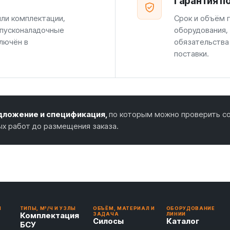
Гарантия п
или комплектации,
Срок и объём г
 пусконаладочные
оборудования,
лючён в
обязательства
поставки.
ложение и спецификация,
по которым можно проверить со
ых работ до размещения заказа.
И
ТИПЫ, М³/Ч И УЗЛЫ
ОБЪЁМ, МАТЕРИАЛ И
ОБОРУДОВАНИЕ
Комплектация
ЗАДАЧА
ЛИНИИ
Силосы
Каталог
БСУ