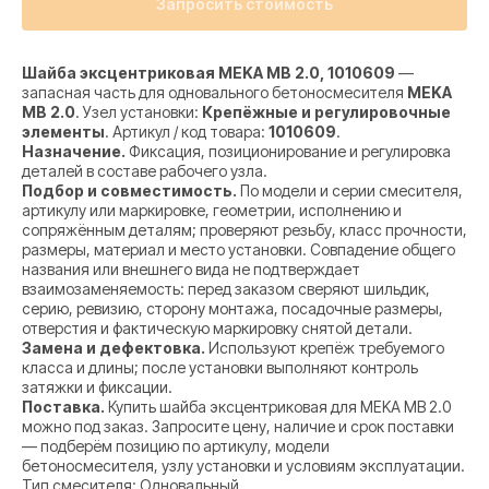
Запросить стоимость
Шайба эксцентриковая MEKA MB 2.0, 1010609
—
запасная часть для одновального бетоносмесителя
MEKA
MB 2.0
. Узел установки:
Крепёжные и регулировочные
элементы
. Артикул / код товара:
1010609
.
Назначение.
Фиксация, позиционирование и регулировка
деталей в составе рабочего узла.
Подбор и совместимость.
По модели и серии смесителя,
артикулу или маркировке, геометрии, исполнению и
сопряжённым деталям; проверяют резьбу, класс прочности,
размеры, материал и место установки. Совпадение общего
названия или внешнего вида не подтверждает
взаимозаменяемость: перед заказом сверяют шильдик,
серию, ревизию, сторону монтажа, посадочные размеры,
отверстия и фактическую маркировку снятой детали.
Замена и дефектовка.
Используют крепёж требуемого
класса и длины; после установки выполняют контроль
затяжки и фиксации.
Поставка.
Купить шайба эксцентриковая для MEKA MB 2.0
можно под заказ. Запросите цену, наличие и срок поставки
— подберём позицию по артикулу, модели
бетоносмесителя, узлу установки и условиям эксплуатации.
Тип смесителя: Одновальный