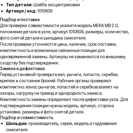
Тип детали:
Шайба эксцентриковая
Артикул / код:
1010609
Подбор и поставка
Для проверки совместимости укажите модель MEKA MB 2.0,
положение детали в узле, артикул 1010609, размеры, количество,
фото снятой детали и шильдика смесителя.
После проверки уточняются цена, наличие, срок поставки,
комплектность и возможные связанные позиции для
одновременной замены. Артикулы не заменяются по внешнему
сходству без подтверждения.
Замена и дефектовка
Перед установкой проверьте вал, рычаги, лопасти, скребки,
крепёж и состояние броней. Рабочие органы проверяют
комплектно: износ рычагов, лопастей и скребков влияет на
зазоры, нагрузку на привод и однородность замеса.
Комплектность замены определяют после дефектовки узла. Для
подтверждения позиции нужны модель, артикул, сторона
установки, размеры и фото снятой детали.
Подбор и совместимость
Шильдик:
производитель, серия, модель и год/ревизия
смесителя