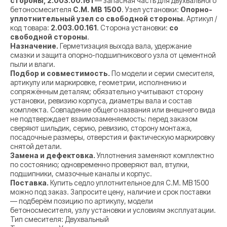
стороны, 2.003.00.161
— запасная часть для двухвального
бетоносмесителя
C.M. MB 1500
. Узел установки:
Опорно-
уплотнительный узел со свободной стороны
. Артикул /
код товара:
2.003.00.161
. Сторона установки:
со
свободной стороны
.
Назначение.
Герметизация выхода вала, удержание
смазки и защита опорно-подшипникового узла от цементной
пыли и влаги.
Подбор и совместимость.
По модели и серии смесителя,
артикулу или маркировке, геометрии, исполнению и
сопряжённым деталям; обязательно учитывают сторону
установки, ревизию корпуса, диаметры вала и состав
комплекта. Совпадение общего названия или внешнего вида
не подтверждает взаимозаменяемость: перед заказом
сверяют шильдик, серию, ревизию, сторону монтажа,
посадочные размеры, отверстия и фактическую маркировку
снятой детали.
Замена и дефектовка.
Уплотнения заменяют комплектно
по состоянию; одновременно проверяют вал, втулки,
подшипники, смазочные каналы и корпус.
Поставка.
Купить седло уплотнительное для C.M. MB 1500
можно под заказ. Запросите цену, наличие и срок поставки
— подберём позицию по артикулу, модели
бетоносмесителя, узлу установки и условиям эксплуатации.
Тип смесителя: Двухвальный