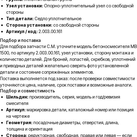
Узел установки:
Опорно-уплотнительный узел со свободной
стороны
Тип детали:
Седло уплотнительное
Сторона установки:
со свободной стороны
Артикул / код:
2.003.00.161
Подбор и поставка
Для подбора запчасти C.M. уточните модель бетоносмесителя MB
1500, по артикулу 2.003.00.161, узел установки, сторону монтажа и
количество деталей. Для броней, лопастей, скребков, уплотнений
и приводных деталей желательно сверять фото установленной
детали и состояние сопряжённых элементов.
Поставка выполняется под заказ: после проверки совместимости
уточняются цена, наличие, срок поставки и возможные аналоги.
Подбор и совместимость
Шильдик:
производитель, серия, модель и год/ревизия
смесителя
Артикул:
маркировка детали, каталожный номер или позиция
на чертеже
Геометрия:
посадочные диаметры, отверстия, длина,
толщина и ориентация
Сторона:
редукторная, свободная, правая или левая — если