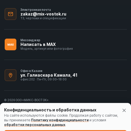
Электронная почта
zakaz@mix-vostok.ru
ТЗ, чертежи и спецификации
Мессенджер
Написать в MAX
MAX
Модель, артикул или фотография
Офис в Казани
ул. Галиаскара Камала, 41
офис 202 · Пн–Пт, 09:00–18:00
© 2026 ООО «МИКС-ВОСТОК»
ИНН 1655413297
Конфиденциальность и обработка данных
Политика конфиденциальности
На сайте используются файлы cookie. Продолжая работу с сайтом,
вы принимаете
Политику конфиденциальности
и условия
Согласие на обработку данных
обработки персональных данных
.