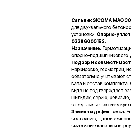
Уточнить цену и налич
Сальник SICOMA MAO 30
для двухвального бетоно
установки:
Опорно-уплот
0228G0001B2
.
Назначение.
Герметизаци
опорно-подшипникового уз
Подбор и совместимост
маркировке, геометрии, 
обязательно учитывают ст
вала и состав комплекта.
вида не подтверждает вз
шильдик, серию, ревизию,
отверстия и фактическую 
Замена и дефектовка.
Уп
состоянию; одновременно 
смазочные каналы и корпу