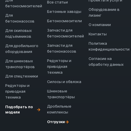
Для
Проекты и услуги
Все статьи
бетоносмесителей
Оборудование в
Бетонные заводы
Для
лизинг
Бетоносмесители
бетононасосов
О компании
Запчасти для
Для скиповых
Контакты
бетоносмесителей
подъёмников
Политика
Запчасти для
Для дробильного
конфиденциальности
бетононасосов
оборудования
Согласие на
Редукторы и
Для шнековых
обработку данных
приводная
транспортёров
техника
Для спецтехники
Силосы и обвязка
Редукторы и
Шнековые
приводная
транспортёры
техника
Дробильные
Подобрать по
→
модели
комплексы
→
Отгрузки