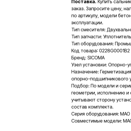
Поставка.
Купить сальни
заказ. Запросите цену, н
по артикулу, модели бето
эксплуатации.
Тип смесителя: Двухваль
Тип запчасти: Уплотнитель
Тип оборудования: Пром
Код товара: 0228G0001B2
Бренд: SICOMA
Узел установки: Опорно-у
Назначение: Герметизация
опорно-подшипникового уз
Подбор: По модели и сери
геометрии, исполнению и
учитывают сторону устано
состав комплекта.
Серия оборудования: MAO
Совместимые модели: MA