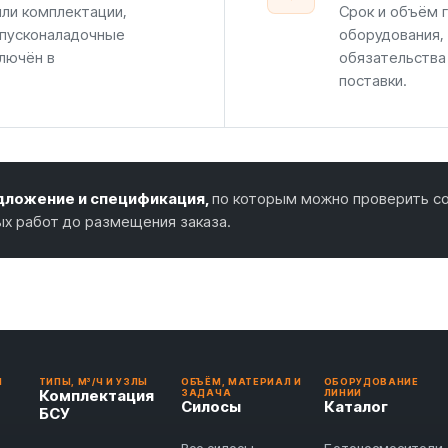
или комплектации,
Срок и объём г
 пусконаладочные
оборудования,
лючён в
обязательства
поставки.
ложение и спецификация,
по которым можно проверить со
ых работ до размещения заказа.
И
ТИПЫ, М³/Ч И УЗЛЫ
ОБЪЁМ, МАТЕРИАЛ И
ОБОРУДОВАНИЕ
Комплектация
ЗАДАЧА
ЛИНИИ
Силосы
Каталог
БСУ