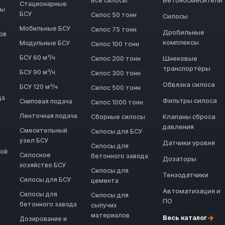
Бетоносмесители
Все силосы
Стационарные
ды
БСУ
Силос 50 тонн
Силосы
Мобильные БСУ
Силос 75 тонн
Дробильные
ов
комплексы
Модульные БСУ
Силос 100 тонн
БСУ 60 м³/ч
Шнековые
Силос 200 тонн
транспортёры
БСУ 90 м³/ч
Силос 300 тонн
Обвязка силоса
БСУ 120 м³/ч
Силос 500 тонн
да
Фильтры силоса
Скиповая подача
Силос 1000 тонн
Ленточная подача
Клапаны сброса
Сборные силосы
давления
Смесительный
Силосы для БСУ
узел БСУ
Датчики уровня
Силосы для
ной
Силосное
бетонного завода
Дозаторы
хозяйство БСУ
Силосы для
Тензодатчики
→
Силосы для БСУ
цемента
Автоматизация и
Силосы для
Силосы для
ПО
бетонного завода
сыпучих
материалов
→
Весь каталог
Дозирование и