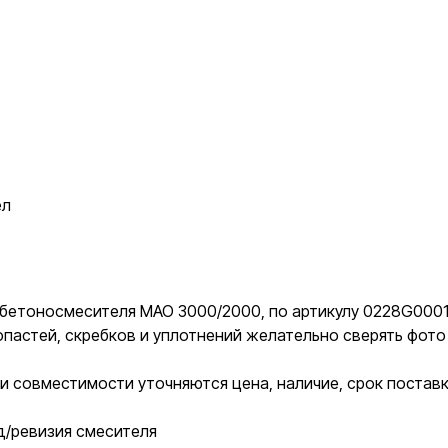
ел
бетоносмесителя MAO 3000/2000, по артикулу 0228G0001B
опастей, скребков и уплотнений желательно сверять фот
и совместимости уточняются цена, наличие, срок постав
д/ревизия смесителя