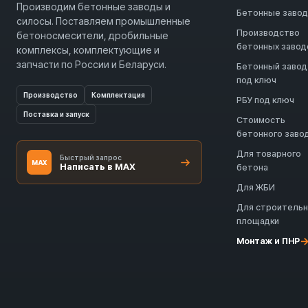
Производим бетонные заводы и
Бетонные заво
силосы. Поставляем промышленные
Производство
бетоносмесители, дробильные
бетонных завод
комплексы, комплектующие и
запчасти по России и Беларуси.
Бетонный завод
под ключ
Производство
Комплектация
РБУ под ключ
Поставка и запуск
Стоимость
бетонного заво
Для товарного
Быстрый запрос
MAX
Написать в MAX
бетона
Для ЖБИ
Для строитель
площадки
Монтаж и ПНР