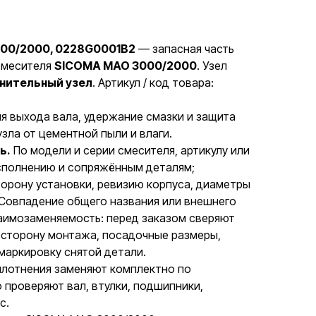
ие
00/2000, 0228G0001B2
— запасная часть
смесителя
SICOMA MAO 3000/2000
. Узел
нительный узел
. Артикул / код товара:
я выхода вала, удержание смазки и защита
ла от цементной пыли и влаги.
ь.
По модели и серии смесителя, артикулу или
исполнению и сопряжённым деталям;
орону установки, ревизию корпуса, диаметры
 Совпадение общего названия или внешнего
аимозаменяемость: перед заказом сверяют
 сторону монтажа, посадочные размеры,
маркировку снятой детали.
лотнения заменяют комплектно по
проверяют вал, втулки, подшипники,
с.