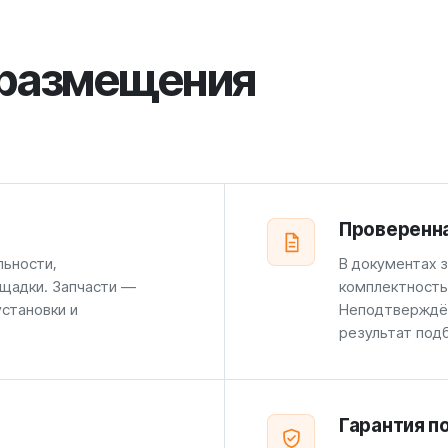
 размещения
Проверенн
льности,
В документах 
щадки. Запчасти —
комплектность
установки и
Неподтверждён
результат под
Гарантия п