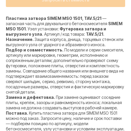
Пластина затвора SIMEM MSO 1501, TAV.5/21
—
запасная часть для двухвального бетоносмесителя
SIMEM
MSO 1501
. Узел установки:
Футеровка затвора и
выгрузного узла
. Артикул / код товара:
TAV.5/21
.
Назначение.
Защита корпуса, днища, торцевых стенок или
выгрузного узла от ударного и абразивного износа.
Подбор и совместимость.
По модели и серии смесителя,
артикулу или маркировке, геометрии, исполнению и
сопряжённым деталям; дополнительно проверяют схему
футеровки, положение плиты, отверстия и комплектность
замены. Совпадение общего названия или внешнего вида не
подтверждает взаимозаменяемость: перед заказом
сверяют шильдик, серию, ревизию, сторону монтажа,
посадочные размеры, отверстия и фактическую маркировку
снятой детали.
Замена и дефектовка.
При замене оценивают соседние
плиты, крепёж, зазоры и равномерность износа; локальная
замена не должна создавать выступов в рабочей камере.
Поставка.
Купить пластина затвора для SIMEM MSO 1501
можно под заказ. Запросите цену, наличие и срок поставки
— подберём позицию по артикулу, модели
бетоносмесителя, узлу установки и условиям эксплуатации.