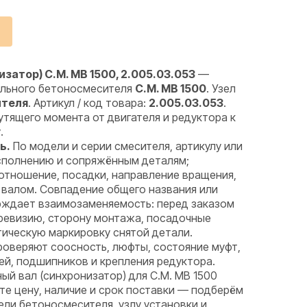
затор) C.M. MB 1500, 2.005.03.053
—
вального бетоносмесителя
C.M. MB 1500
. Узел
ителя
. Артикул / код товара:
2.005.03.053
.
тящего момента от двигателя и редуктора к
.
ь.
По модели и серии смесителя, артикулу или
исполнению и сопряжённым деталям;
отношение, посадки, направление вращения,
 валом. Совпадение общего названия или
рждает взаимозаменяемость: перед заказом
 ревизию, сторону монтажа, посадочные
тическую маркировку снятой детали.
оверяют соосность, люфты, состояние муфт,
ей, подшипников и крепления редуктора.
ый вал (синхронизатор) для C.M. MB 1500
те цену, наличие и срок поставки — подберём
ели бетоносмесителя, узлу установки и