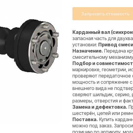
Запросить стоимость
Карданный вал (синхрони
запасная часть для двух
установки:
Привод смес
Назначение.
Передача кру
смесительному механизму
Подбор и совместимост
маркировке, геометрии, 
проверяют передаточное 
мощность и сопряжение с
внешнего вида не подтве
сверяют шильдик, серию,
размеры, отверстия и фак
Замена и дефектовка.
Пр
шестерён, цепей или ремн
Поставка.
Купить карданн
можно под заказ. Запроси
позицию по артикулу, мод