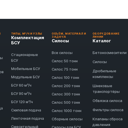
И
ТИПЫ, М³/Ч И УЗЛЫ
ОБЪЁМ, МАТЕРИАЛ И
ОБОРУДОВАНИЕ
Комплектация
ЗАДАЧА
ЛИНИИ
Силосы
Каталог
БСУ
Бетоносмесители
Все силосы
Стационарные
ды
БСУ
Силос 50 тонн
Силосы
Мобильные БСУ
Силос 75 тонн
Дробильные
ов
комплексы
Модульные БСУ
Силос 100 тонн
БСУ 60 м³/ч
Шнековые
Силос 200 тонн
транспортёры
БСУ 90 м³/ч
Силос 300 тонн
Обвязка силоса
БСУ 120 м³/ч
Силос 500 тонн
да
Фильтры силоса
Скиповая подача
Силос 1000 тонн
Ленточная подача
Клапаны сброса
Сборные силосы
давления
Смесительный
Силосы для БСУ