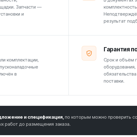
щадки. Запчасти —
комплектность
установки и
Неподтверждён
результат под
Гарантия п
или комплектации,
Срок и объём г
 пусконаладочные
оборудования,
лючён в
обязательства
поставки.
ложение и спецификация,
по которым можно проверить со
ых работ до размещения заказа.