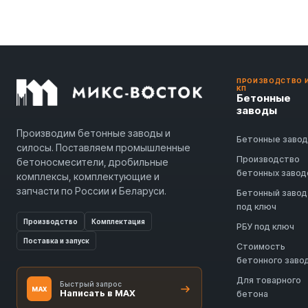
ПРОИЗВОДСТВО 
КП
Бетонные
заводы
Производим бетонные заводы и
Бетонные заво
силосы. Поставляем промышленные
Производство
бетоносмесители, дробильные
бетонных завод
комплексы, комплектующие и
запчасти по России и Беларуси.
Бетонный завод
под ключ
Производство
Комплектация
РБУ под ключ
Поставка и запуск
Стоимость
бетонного заво
Для товарного
Быстрый запрос
MAX
Написать в MAX
бетона