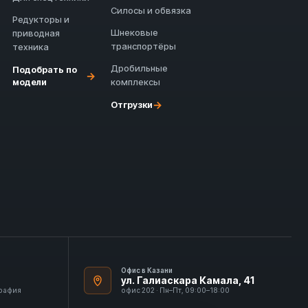
Силосы и обвязка
Редукторы и
Шнековые
приводная
транспортёры
техника
Дробильные
Подобрать по
→
модели
комплексы
→
Отгрузки
Офис в Казани
ул. Галиаскара Камала, 41
графия
офис 202 · Пн–Пт, 09:00–18:00