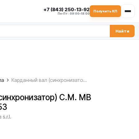
+7 (843) 250-13-92
Получить КП
Пн–Пт · 09:00–18:00
Найти
па
Карданный вал (синхронизатор) C.M. MB 1500, 2.005.03.053
синхронизатор) C.M. MB
53
s.r.l.