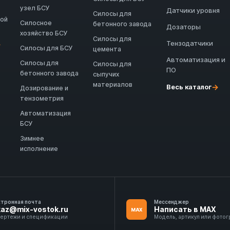
узел БСУ
Датчики уровня
Силосы для
ной
Силосное
бетонного завода
Дозаторы
хозяйство БСУ
Силосы для
Тензодатчики
→
Силосы для БСУ
цемента
Автоматизация и
Силосы для
Силосы для
ПО
бетонного завода
сыпучих
материалов
→
Весь каталог
Дозирование и
тензометрия
Автоматизация
БСУ
Зимнее
исполнение
ктронная почта
Мессенджер
kaz@mix-vostok.ru
Написать в MAX
MAX
чертежи и спецификации
Модель, артикул или фото