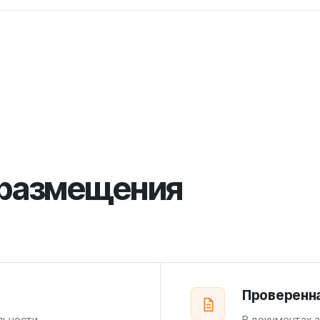
 размещения
Проверенн
льности,
В документах 