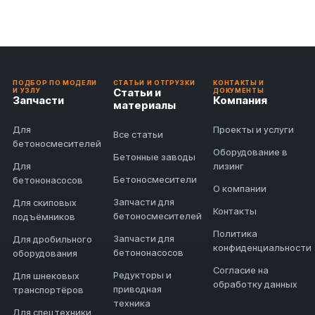
ПОДБОР ПО МОДЕЛИ
СТАТЬИ И ОТГРУЗКИ
КОНТАКТЫ И
Статьи и
И УЗЛУ
ДОКУМЕНТЫ
Запчасти
Компания
материалы
Для
Проекты и услуги
Все статьи
бетоносмесителей
Оборудование в
Бетонные заводы
Для
лизинг
Бетоносмесители
бетононасосов
О компании
Запчасти для
Для скиповых
Контакты
бетоносмесителей
подъёмников
Политика
Запчасти для
Для дробильного
конфиденциальности
бетононасосов
оборудования
Согласие на
Редукторы и
Для шнековых
обработку данных
приводная
транспортёров
техника
Для спецтехники