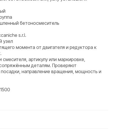
ный
группа
ышленный бетоносмеситель
aniche s.r.l.
й узел
тящего момента от двигателя и редуктора к
.
и смесителя, артикулу или маркировке,
 сопряжённым деталям. Проверяют
 посадки, направление вращения, мощность и
1500