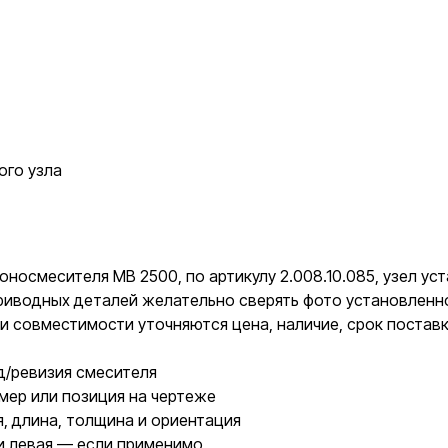
ого узла
оносмесителя MB 2500, по артикулу 2.008.10.085, узел ус
 приводных деталей желательно сверять фото установлен
и совместимости уточняются цена, наличие, срок постав
д/ревизия смесителя
мер или позиция на чертеже
, длина, толщина и ориентация
и левая — если применимо