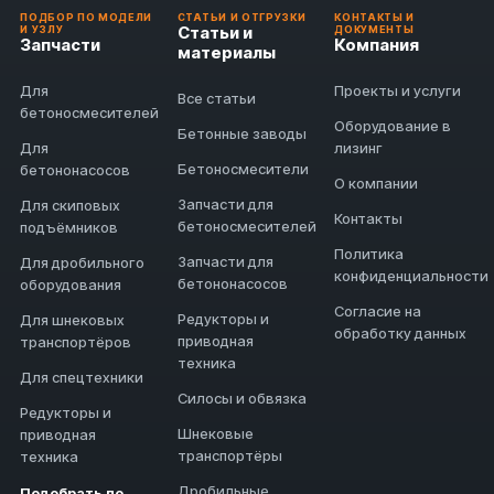
ПОДБОР ПО МОДЕЛИ
СТАТЬИ И ОТГРУЗКИ
КОНТАКТЫ И
Статьи и
И УЗЛУ
ДОКУМЕНТЫ
Запчасти
Компания
материалы
Для
Проекты и услуги
Все статьи
бетоносмесителей
Оборудование в
Бетонные заводы
Для
лизинг
Бетоносмесители
бетононасосов
О компании
Запчасти для
Для скиповых
Контакты
бетоносмесителей
подъёмников
Политика
Запчасти для
Для дробильного
конфиденциальности
бетононасосов
оборудования
Согласие на
Редукторы и
Для шнековых
обработку данных
приводная
транспортёров
техника
Для спецтехники
Силосы и обвязка
Редукторы и
Шнековые
приводная
транспортёры
техника
Дробильные
Подобрать по