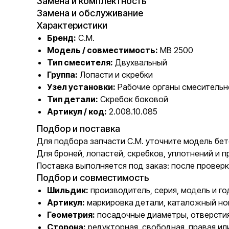
Замена и комплектность
Замена и обслуживание
Характеристики
Бренд:
C.M.
Модель / совместимость:
MB 2500
Тип смесителя:
Двухвальный
Группа:
Лопасти и скребки
Узел установки:
Рабочие органы смесительн
Тип детали:
Скребок боковой
Артикул / код:
2.008.10.085
Подбор и поставка
Для подбора запчасти C.M. уточните модель бет
Для броней, лопастей, скребков, уплотнений и
Поставка выполняется под заказ: после проверк
Подбор и совместимость
Шильдик:
производитель, серия, модель и го
Артикул:
маркировка детали, каталожный но
Геометрия:
посадочные диаметры, отверстия
Сторона:
редукторная, свободная, правая ил