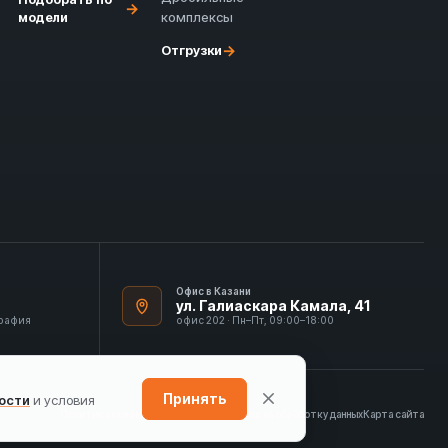
→
модели
комплексы
→
Отгрузки
Офис в Казани
ул. Галиаскара Камала, 41
графия
офис 202 · Пн–Пт, 09:00–18:00
Принять
ости
и условия
Политика конфиденциальности
Согласие на обработку данных
Карта сайта