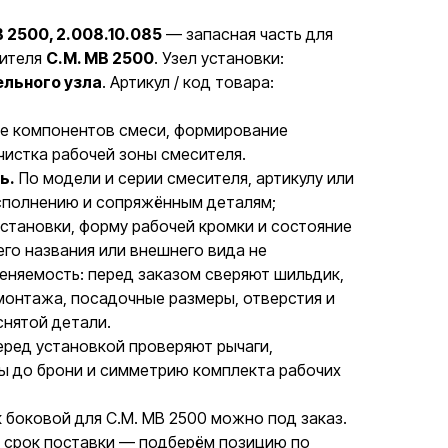
 2500, 2.008.10.085
— запасная часть для
сителя
C.M. MB 2500
. Узел установки:
льного узла
. Артикул / код товара:
 компонентов смеси, формирование
чистка рабочей зоны смесителя.
ь.
По модели и серии смесителя, артикулу или
исполнению и сопряжённым деталям;
установки, форму рабочей кромки и состояние
го названия или внешнего вида не
няемость: перед заказом сверяют шильдик,
монтажа, посадочные размеры, отверстия и
снятой детали.
ред установкой проверяют рычаги,
ры до брони и симметрию комплекта рабочих
 боковой для C.M. MB 2500 можно под заказ.
и срок поставки — подберём позицию по