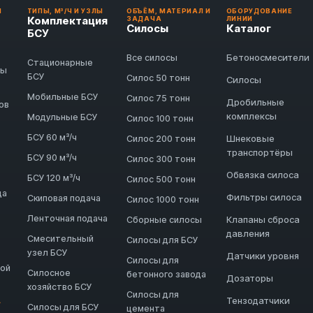
И
ТИПЫ, М³/Ч И УЗЛЫ
ОБЪЁМ, МАТЕРИАЛ И
ОБОРУДОВАНИЕ
Комплектация
ЗАДАЧА
ЛИНИИ
Силосы
Каталог
БСУ
Бетоносмесители
Все силосы
Стационарные
ды
БСУ
Силос 50 тонн
Силосы
Мобильные БСУ
Силос 75 тонн
Дробильные
ов
комплексы
Модульные БСУ
Силос 100 тонн
БСУ 60 м³/ч
Шнековые
Силос 200 тонн
транспортёры
БСУ 90 м³/ч
Силос 300 тонн
Обвязка силоса
БСУ 120 м³/ч
Силос 500 тонн
да
Фильтры силоса
Скиповая подача
Силос 1000 тонн
Ленточная подача
Клапаны сброса
Сборные силосы
давления
Смесительный
Силосы для БСУ
узел БСУ
Датчики уровня
Силосы для
ной
Силосное
бетонного завода
Дозаторы
хозяйство БСУ
Силосы для
Тензодатчики
→
Силосы для БСУ
цемента