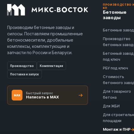
ПРОИЗВОДСТВО 
КП
Бетонные
заводы
Производим бетонные заводы и
Бетонные заво
силосы. Поставляем промышленные
Производство
бетоносмесители, дробильные
бетонных завод
комплексы, комплектующие и
запчасти по России и Беларуси.
Бетонный завод
под ключ
Производство
Комплектация
РБУ под ключ
Поставка и запуск
Стоимость
бетонного заво
Для товарного
Быстрый запрос
MAX
Написать в MAX
бетона
Для ЖБИ
Для строитель
площадки
Монтаж и ПНР