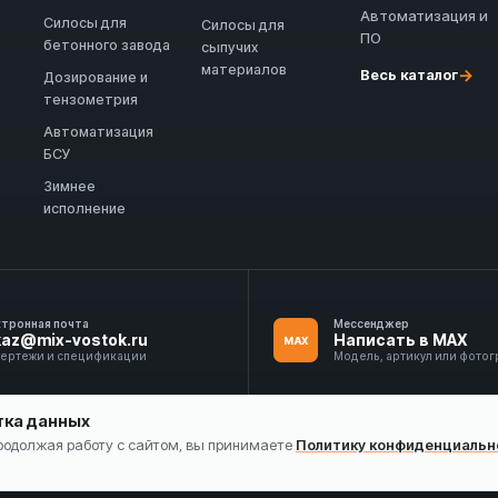
Автоматизация и
Силосы для
Силосы для
ПО
бетонного завода
сыпучих
материалов
→
Весь каталог
Дозирование и
тензометрия
Автоматизация
БСУ
Зимнее
исполнение
ктронная почта
Мессенджер
kaz@mix-vostok.ru
Написать в MAX
MAX
чертежи и спецификации
Модель, артикул или фото
тка данных
Продолжая работу с сайтом, вы принимаете
Политику конфиденциальн