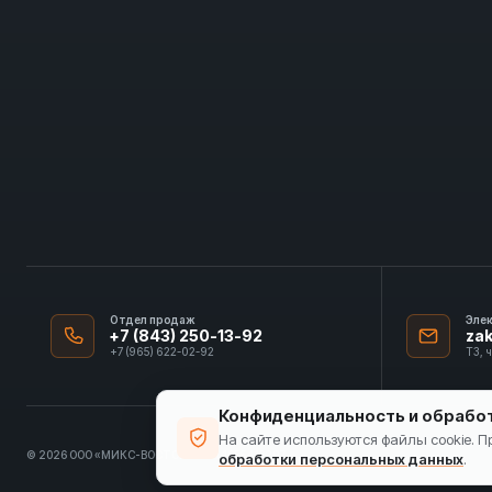
Отдел продаж
Эле
+7 (843) 250-13-92
za
+7 (965) 622-02-92
ТЗ, 
Конфиденциальность и обрабо
На сайте используются файлы cookie. 
© 2026 ООО «МИКС-ВОСТОК»
ИНН 1655413297
обработки персональных данных
.