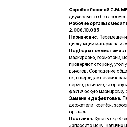
Скребок боковой C.M. MB
двухвального бетоносме
Рабочие органы смесите
2.008.10.085
.
Назначение.
Перемещение
циркуляции материала и о
Подбор и совместимост
маркировке, геометрии, 
проверяют сторону, угол 
рычагов. Совпадение обще
подтверждает взаимозаме
серию, ревизию, сторону 
фактическую маркировку 
Замена и дефектовка.
Пе
держатели, крепёж, зазо
органов.
Поставка.
Купить скребок
Запросите цену, наличие 