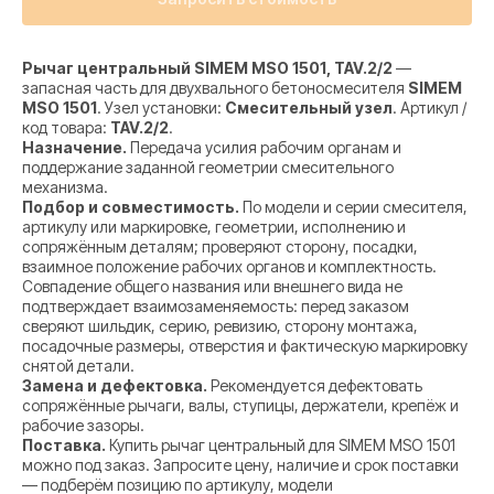
Рычаг центральный SIMEM MSO 1501, TAV.2/2
—
запасная часть для двухвального бетоносмесителя
SIMEM
MSO 1501
. Узел установки:
Смесительный узел
. Артикул /
код товара:
TAV.2/2
.
Назначение.
Передача усилия рабочим органам и
поддержание заданной геометрии смесительного
механизма.
Подбор и совместимость.
По модели и серии смесителя,
артикулу или маркировке, геометрии, исполнению и
сопряжённым деталям; проверяют сторону, посадки,
взаимное положение рабочих органов и комплектность.
Совпадение общего названия или внешнего вида не
подтверждает взаимозаменяемость: перед заказом
сверяют шильдик, серию, ревизию, сторону монтажа,
посадочные размеры, отверстия и фактическую маркировку
снятой детали.
Замена и дефектовка.
Рекомендуется дефектовать
сопряжённые рычаги, валы, ступицы, держатели, крепёж и
рабочие зазоры.
Поставка.
Купить рычаг центральный для SIMEM MSO 1501
можно под заказ. Запросите цену, наличие и срок поставки
— подберём позицию по артикулу, модели