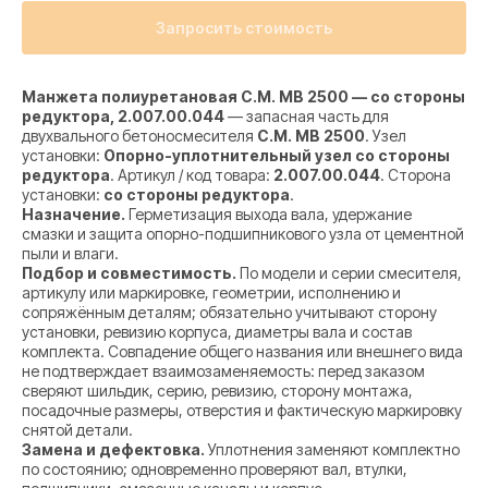
Запросить стоимость
Манжета полиуретановая C.M. MB 2500 — со стороны
редуктора, 2.007.00.044
— запасная часть для
двухвального бетоносмесителя
C.M. MB 2500
. Узел
установки:
Опорно-уплотнительный узел со стороны
редуктора
. Артикул / код товара:
2.007.00.044
. Сторона
установки:
со стороны редуктора
.
Назначение.
Герметизация выхода вала, удержание
смазки и защита опорно-подшипникового узла от цементной
пыли и влаги.
Подбор и совместимость.
По модели и серии смесителя,
артикулу или маркировке, геометрии, исполнению и
сопряжённым деталям; обязательно учитывают сторону
установки, ревизию корпуса, диаметры вала и состав
комплекта. Совпадение общего названия или внешнего вида
не подтверждает взаимозаменяемость: перед заказом
сверяют шильдик, серию, ревизию, сторону монтажа,
посадочные размеры, отверстия и фактическую маркировку
снятой детали.
Замена и дефектовка.
Уплотнения заменяют комплектно
по состоянию; одновременно проверяют вал, втулки,