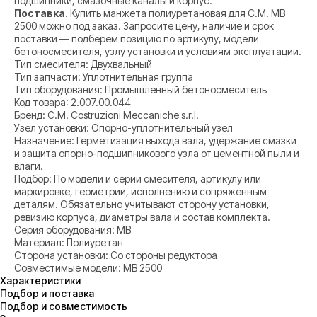
подшипники, смазочные каналы и корпус.
Поставка.
Купить манжета полиуретановая для C.M. MB
2500 можно под заказ. Запросите цену, наличие и срок
поставки — подберём позицию по артикулу, модели
бетоносмесителя, узлу установки и условиям эксплуатации.
Тип смесителя: Двухвальный
Тип запчасти: Уплотнительная группа
Тип оборудования: Промышленный бетоносмеситель
Код товара: 2.007.00.044
Бренд: C.M. Costruzioni Meccaniche s.r.l.
Узел установки: Опорно-уплотнительный узел
Назначение: Герметизация выхода вала, удержание смазки
и защита опорно-подшипникового узла от цементной пыли и
влаги.
Подбор: По модели и серии смесителя, артикулу или
маркировке, геометрии, исполнению и сопряжённым
деталям. Обязательно учитывают сторону установки,
ревизию корпуса, диаметры вала и состав комплекта.
Серия оборудования: MB
Материал: Полиуретан
Сторона установки: Со стороны редуктора
Совместимые модели: MB 2500
Характеристики
Подбор и поставка
Подбор и совместимость