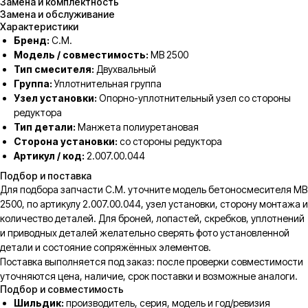
Замена и комплектность
Замена и обслуживание
Характеристики
Бренд:
C.M.
Модель / совместимость:
MB 2500
Тип смесителя:
Двухвальный
Группа:
Уплотнительная группа
Узел установки:
Опорно-уплотнительный узел со стороны
редуктора
Тип детали:
Манжета полиуретановая
Сторона установки:
со стороны редуктора
Артикул / код:
2.007.00.044
Подбор и поставка
Для подбора запчасти C.M. уточните модель бетоносмесителя MB
2500, по артикулу 2.007.00.044, узел установки, сторону монтажа и
количество деталей. Для броней, лопастей, скребков, уплотнений
и приводных деталей желательно сверять фото установленной
детали и состояние сопряжённых элементов.
Поставка выполняется под заказ: после проверки совместимости
уточняются цена, наличие, срок поставки и возможные аналоги.
Подбор и совместимость
Шильдик:
производитель, серия, модель и год/ревизия