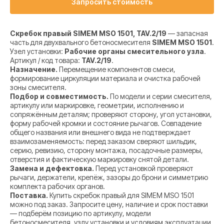
Запросить стоимость
Скребок правый SIMEM MSO 1501, TAV.2/19
— запасная
часть для двухвального бетоносмесителя
SIMEM MSO 1501
.
Узел установки:
Рабочие органы смесительного узла
.
Артикул / код товара:
TAV.2/19
.
Назначение.
Перемещение компонентов смеси,
формирование циркуляции материала и очистка рабочей
зоны смесителя.
Подбор и совместимость.
По модели и серии смесителя,
артикулу или маркировке, геометрии, исполнению и
сопряжённым деталям; проверяют сторону, угол установки,
форму рабочей кромки и состояние рычагов. Совпадение
общего названия или внешнего вида не подтверждает
взаимозаменяемость: перед заказом сверяют шильдик,
серию, ревизию, сторону монтажа, посадочные размеры,
отверстия и фактическую маркировку снятой детали.
Замена и дефектовка.
Перед установкой проверяют
рычаги, держатели, крепёж, зазоры до брони и симметрию
комплекта рабочих органов.
Поставка.
Купить скребок правый для SIMEM MSO 1501
можно под заказ. Запросите цену, наличие и срок поставки
— подберём позицию по артикулу, модели
бетоносмесителя, узлу установки и условиям эксплуатации.