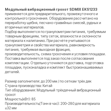
Модульный вибрационный грохот SDMIX EKS1233
применяется для предварительного, промежуточного и
контрольного грохочения. Оборудование рассчитано на
переработку щебня, песчано-гравийных смесей, рудных и
вторичных материалов.
Подбор выполняется по гранулометрии питания, требуемым
товарным фракциям, типу сеток, влажности и склонности
материала к налипанию. При расчёте учитываются
гранулометрия и свойства материала, равномерность
питания, требуемая выходная фракция,
производительность, схема грохочения и условия площадки.
Поставка выполняется под заказ после согласования
комплектации. Отдельно уточняются доставка, подготовка
площадки, пусконаладка и комплект быстроизнашиваемых
деталей.
Размер заполнителя: до 200 мм / по сеткам трёх дек
Страна производства: Китай
Тип оборудования: Модульный трёхдечный вибрационный
грохот
Мощность(кВт): 85
Производительность(Тонн в час): 200–280 для материала
≤32 мм