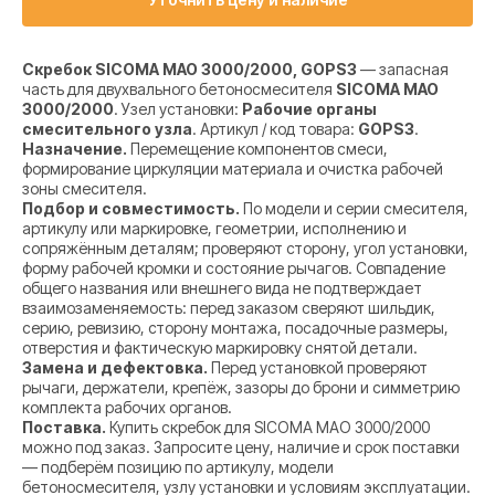
Скребок SICOMA MAO 3000/2000, GOPS3
— запасная
часть для двухвального бетоносмесителя
SICOMA MAO
3000/2000
. Узел установки:
Рабочие органы
смесительного узла
. Артикул / код товара:
GOPS3
.
Назначение.
Перемещение компонентов смеси,
формирование циркуляции материала и очистка рабочей
зоны смесителя.
Подбор и совместимость.
По модели и серии смесителя,
артикулу или маркировке, геометрии, исполнению и
сопряжённым деталям; проверяют сторону, угол установки,
форму рабочей кромки и состояние рычагов. Совпадение
общего названия или внешнего вида не подтверждает
взаимозаменяемость: перед заказом сверяют шильдик,
серию, ревизию, сторону монтажа, посадочные размеры,
отверстия и фактическую маркировку снятой детали.
Замена и дефектовка.
Перед установкой проверяют
рычаги, держатели, крепёж, зазоры до брони и симметрию
комплекта рабочих органов.
Поставка.
Купить скребок для SICOMA MAO 3000/2000
можно под заказ. Запросите цену, наличие и срок поставки
— подберём позицию по артикулу, модели
бетоносмесителя, узлу установки и условиям эксплуатации.