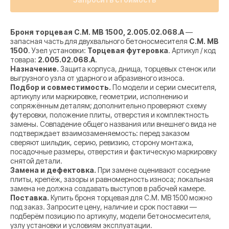
Броня торцевая C.M. MB 1500, 2.005.02.068.A
—
запасная часть для двухвального бетоносмесителя
C.M. MB
1500
. Узел установки:
Торцевая футеровка
. Артикул / код
товара:
2.005.02.068.A
.
Назначение.
Защита корпуса, днища, торцевых стенок или
выгрузного узла от ударного и абразивного износа.
Подбор и совместимость.
По модели и серии смесителя,
артикулу или маркировке, геометрии, исполнению и
сопряжённым деталям; дополнительно проверяют схему
футеровки, положение плиты, отверстия и комплектность
замены. Совпадение общего названия или внешнего вида не
подтверждает взаимозаменяемость: перед заказом
сверяют шильдик, серию, ревизию, сторону монтажа,
посадочные размеры, отверстия и фактическую маркировку
снятой детали.
Замена и дефектовка.
При замене оценивают соседние
плиты, крепёж, зазоры и равномерность износа; локальная
замена не должна создавать выступов в рабочей камере.
Поставка.
Купить броня торцевая для C.M. MB 1500 можно
под заказ. Запросите цену, наличие и срок поставки —
подберём позицию по артикулу, модели бетоносмесителя,
узлу установки и условиям эксплуатации.