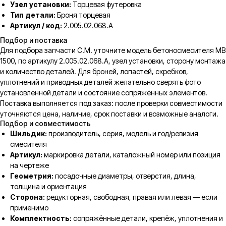
Узел установки:
Торцевая футеровка
Тип детали:
Броня торцевая
Артикул / код:
2.005.02.068.A
Подбор и поставка
Для подбора запчасти C.M. уточните модель бетоносмесителя MB
1500, по артикулу 2.005.02.068.A, узел установки, сторону монтажа
и количество деталей. Для броней, лопастей, скребков,
уплотнений и приводных деталей желательно сверять фото
установленной детали и состояние сопряжённых элементов.
Поставка выполняется под заказ: после проверки совместимости
уточняются цена, наличие, срок поставки и возможные аналоги.
Подбор и совместимость
Шильдик:
производитель, серия, модель и год/ревизия
смесителя
Артикул:
маркировка детали, каталожный номер или позиция
на чертеже
Геометрия:
посадочные диаметры, отверстия, длина,
толщина и ориентация
Сторона:
редукторная, свободная, правая или левая — если
применимо
Комплектность:
сопряжённые детали, крепёж, уплотнения и