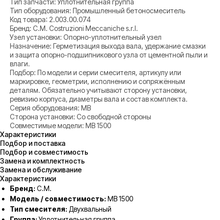
Тип запчасти: Уплотнительная группа
Тип оборудования: Промышленный бетоносмеситель
Код товара: 2.003.00.074
Бренд: C.M. Costruzioni Meccaniche s.r.l.
Узел установки: Опорно-уплотнительный узел
Назначение: Герметизация выхода вала, удержание смазки
и защита опорно-подшипникового узла от цементной пыли и
влаги.
Подбор: По модели и серии смесителя, артикулу или
маркировке, геометрии, исполнению и сопряжённым
деталям. Обязательно учитывают сторону установки,
ревизию корпуса, диаметры вала и состав комплекта.
Серия оборудования: MB
Сторона установки: Со свободной стороны
Совместимые модели: MB 1500
Характеристики
Подбор и поставка
Подбор и совместимость
Замена и комплектность
Замена и обслуживание
Характеристики
Бренд:
C.M.
Модель / совместимость:
MB 1500
Тип смесителя:
Двухвальный
Группа:
Уплотнительная группа