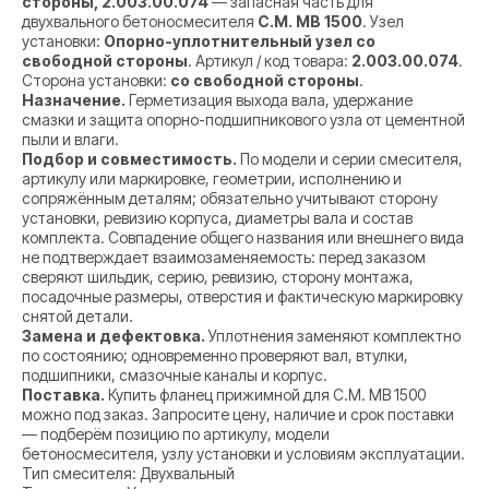
стороны, 2.003.00.074
— запасная часть для
двухвального бетоносмесителя
C.M. MB 1500
. Узел
установки:
Опорно-уплотнительный узел со
свободной стороны
. Артикул / код товара:
2.003.00.074
.
Сторона установки:
со свободной стороны
.
Назначение.
Герметизация выхода вала, удержание
смазки и защита опорно-подшипникового узла от цементной
пыли и влаги.
Подбор и совместимость.
По модели и серии смесителя,
артикулу или маркировке, геометрии, исполнению и
сопряжённым деталям; обязательно учитывают сторону
установки, ревизию корпуса, диаметры вала и состав
комплекта. Совпадение общего названия или внешнего вида
не подтверждает взаимозаменяемость: перед заказом
сверяют шильдик, серию, ревизию, сторону монтажа,
посадочные размеры, отверстия и фактическую маркировку
снятой детали.
Замена и дефектовка.
Уплотнения заменяют комплектно
по состоянию; одновременно проверяют вал, втулки,
подшипники, смазочные каналы и корпус.
Поставка.
Купить фланец прижимной для C.M. MB 1500
можно под заказ. Запросите цену, наличие и срок поставки
— подберём позицию по артикулу, модели
бетоносмесителя, узлу установки и условиям эксплуатации.
Тип смесителя: Двухвальный