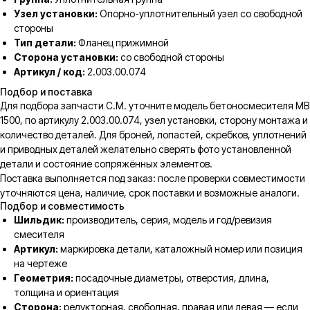
Узел установки:
Опорно-уплотнительный узел со свободной
стороны
Тип детали:
Фланец прижимной
Сторона установки:
со свободной стороны
Артикул / код:
2.003.00.074
Подбор и поставка
Для подбора запчасти C.M. уточните модель бетоносмесителя MB
1500, по артикулу 2.003.00.074, узел установки, сторону монтажа и
количество деталей. Для броней, лопастей, скребков, уплотнений
и приводных деталей желательно сверять фото установленной
детали и состояние сопряжённых элементов.
Поставка выполняется под заказ: после проверки совместимости
уточняются цена, наличие, срок поставки и возможные аналоги.
Подбор и совместимость
Шильдик:
производитель, серия, модель и год/ревизия
смесителя
Артикул:
маркировка детали, каталожный номер или позиция
на чертеже
Геометрия:
посадочные диаметры, отверстия, длина,
толщина и ориентация
Сторона:
редукторная, свободная, правая или левая — если