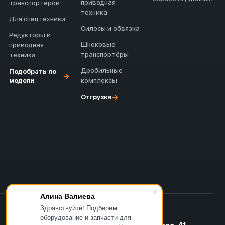
приводная
транспортёров
техника
Для спецтехники
Силосы и обвязка
Редукторы и
Шнековые
приводная
транспортёры
техника
Дробильные
Подобрать по
→
модели
комплексы
→
Отгрузки
Алина Валиева
Здравствуйте! Подберём
оборудование и запчасти для
Офис в Казани