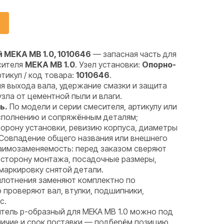
 MEKA MB 1.0, 1010646
— запасная часть для
сителя
MEKA MB 1.0
. Узел установки:
Опорно-
ртикул / код товара:
1010646
.
я выхода вала, удержание смазки и защита
ла от цементной пыли и влаги.
ь.
По модели и серии смесителя, артикулу или
исполнению и сопряжённым деталям;
орону установки, ревизию корпуса, диаметры
 Совпадение общего названия или внешнего
аимозаменяемость: перед заказом сверяют
 сторону монтажа, посадочные размеры,
маркировку снятой детали.
лотнения заменяют комплектно по
проверяют вал, втулки, подшипники,
с.
итель p-образный для MEKA MB 1.0 можно под
аличие и срок поставки — подберём позицию