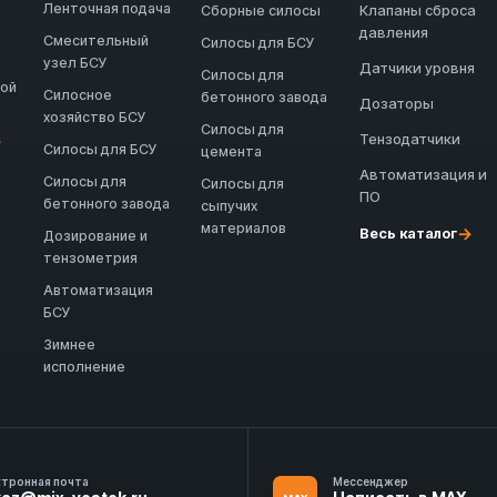
Ленточная подача
Клапаны сброса
Сборные силосы
давления
Смесительный
Силосы для БСУ
узел БСУ
Датчики уровня
Силосы для
ной
Силосное
бетонного завода
Дозаторы
хозяйство БСУ
Силосы для
Тензодатчики
→
Силосы для БСУ
цемента
Автоматизация и
Силосы для
Силосы для
ПО
бетонного завода
сыпучих
материалов
→
Весь каталог
Дозирование и
тензометрия
Автоматизация
БСУ
Зимнее
исполнение
ктронная почта
Мессенджер