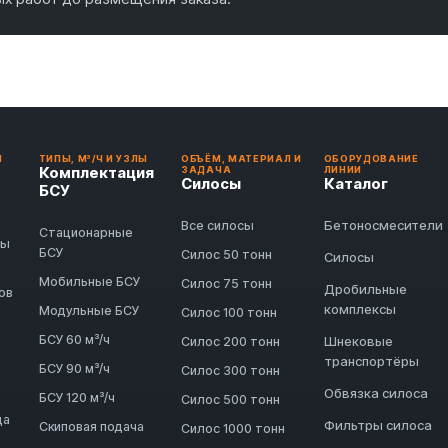
И
ТИПЫ, М³/Ч И УЗЛЫ
ОБЪЁМ, МАТЕРИАЛ И
ОБОРУДОВАНИЕ
Комплектация
ЗАДАЧА
ЛИНИИ
Силосы
Каталог
БСУ
Бетоносмесители
Все силосы
Стационарные
ды
БСУ
Силос 50 тонн
Силосы
Мобильные БСУ
Силос 75 тонн
Дробильные
ов
комплексы
Модульные БСУ
Силос 100 тонн
БСУ 60 м³/ч
Шнековые
Силос 200 тонн
транспортёры
БСУ 90 м³/ч
Силос 300 тонн
Обвязка силоса
БСУ 120 м³/ч
Силос 500 тонн
да
Фильтры силоса
Скиповая подача
Силос 1000 тонн