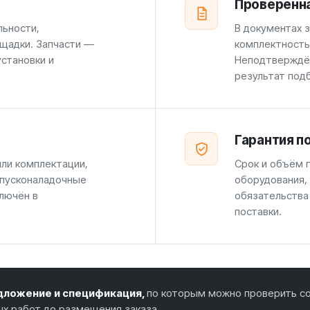
Проверенн
льности,
В документах 
щадки. Запчасти —
комплектность
установки и
Неподтверждён
результат под
Гарантия п
или комплектации,
Срок и объём г
 пусконаладочные
оборудования,
лючён в
обязательства
поставки.
ложение и спецификация,
по которым можно проверить со
ых работ до размещения заказа.