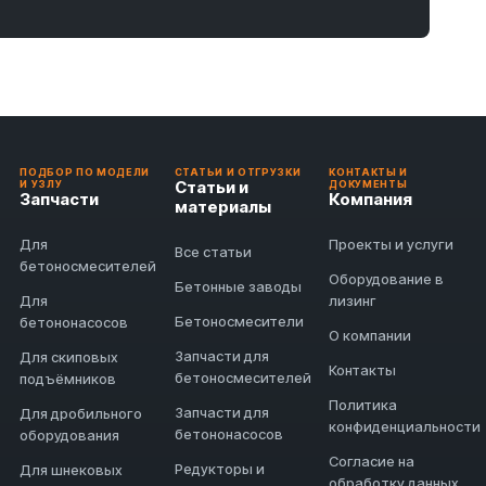
ПОДБОР ПО МОДЕЛИ
СТАТЬИ И ОТГРУЗКИ
КОНТАКТЫ И
Статьи и
И УЗЛУ
ДОКУМЕНТЫ
Запчасти
Компания
материалы
Для
Проекты и услуги
Все статьи
бетоносмесителей
Оборудование в
Бетонные заводы
Для
лизинг
Бетоносмесители
бетононасосов
О компании
Запчасти для
Для скиповых
Контакты
бетоносмесителей
подъёмников
Политика
Запчасти для
Для дробильного
конфиденциальности
бетононасосов
оборудования
Согласие на
Редукторы и
Для шнековых
обработку данных