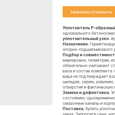
Запросить стоимость
Уплотнитель P-образный
одновального бетоносме
уплотнительный узел
. А
Назначение.
Герметизаци
опорно-подшипникового уз
Подбор и совместимост
маркировке, геометрии, 
обязательно учитывают ст
вала и состав комплекта.
вида не подтверждает вз
шильдик, серию, ревизию,
отверстия и фактическую 
Замена и дефектовка.
Уп
состоянию; одновременно 
смазочные каналы и корпу
Поставка.
Купить уплотн
заказ. Запросите цену, н