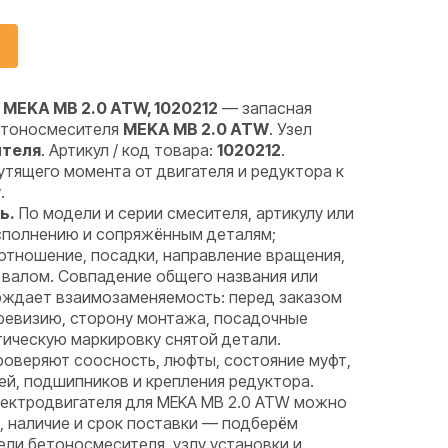
MEKA MB 2.0 ATW, 1020212
— запасная
бетоносмесителя
MEKA MB 2.0 ATW
. Узел
ителя
. Артикул / код товара:
1020212
.
тящего момента от двигателя и редуктора к
.
ь.
По модели и серии смесителя, артикулу или
исполнению и сопряжённым деталям;
отношение, посадки, направление вращения,
 валом. Совпадение общего названия или
рждает взаимозаменяемость: перед заказом
 ревизию, сторону монтажа, посадочные
тическую маркировку снятой детали.
оверяют соосность, люфты, состояние муфт,
ей, подшипников и крепления редуктора.
лектродвигателя для MEKA MB 2.0 ATW можно
у, наличие и срок поставки — подберём
ели бетоносмесителя, узлу установки и