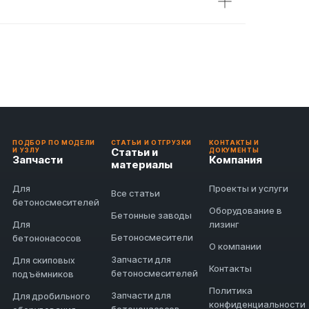
ПОДБОР ПО МОДЕЛИ
СТАТЬИ И ОТГРУЗКИ
КОНТАКТЫ И
Статьи и
И УЗЛУ
ДОКУМЕНТЫ
Запчасти
Компания
материалы
Для
Проекты и услуги
Все статьи
бетоносмесителей
Оборудование в
Бетонные заводы
Для
лизинг
Бетоносмесители
бетононасосов
О компании
Запчасти для
Для скиповых
Контакты
бетоносмесителей
подъёмников
Политика
Запчасти для
Для дробильного
конфиденциальности