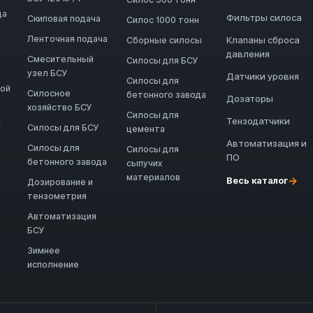
да
Фильтры силоса
Скиповая подача
Силос 1000 тонн
Ленточная подача
Клапаны сброса
Сборные силосы
давления
Смесительный
Силосы для БСУ
узел БСУ
Датчики уровня
Силосы для
ной
Силосное
бетонного завода
Дозаторы
хозяйство БСУ
Силосы для
Тензодатчики
→
Силосы для БСУ
цемента
Автоматизация и
Силосы для
Силосы для
ПО
бетонного завода
сыпучих
материалов
→
Весь каталог
Дозирование и
тензометрия
Автоматизация
БСУ
Зимнее
исполнение