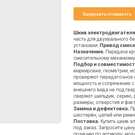
Запросить стоимость
Шкив электродвигателя 
часть для двухвального 
установки:
Привод смес
Назначение.
Передача кру
смесительному механизму
Подбор и совместимост
маркировке, геометрии, 
проверяют передаточное 
мощность и сопряжение с
внешнего вида не подтве
сверяют шильдик, серию,
размеры, отверстия и фак
Замена и дефектовка.
Пр
шестерён, цепей или ремн
Поставка.
Купить шкив э
под заказ. Запросите цен
позицию по артикулу, мод