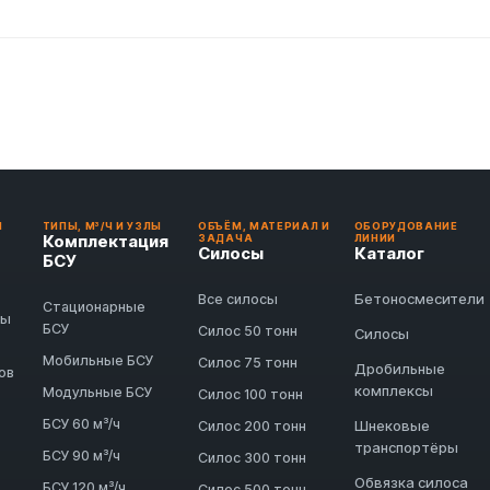
И
ТИПЫ, М³/Ч И УЗЛЫ
ОБЪЁМ, МАТЕРИАЛ И
ОБОРУДОВАНИЕ
Комплектация
ЗАДАЧА
ЛИНИИ
Силосы
Каталог
БСУ
Бетоносмесители
Все силосы
Стационарные
ды
БСУ
Силос 50 тонн
Силосы
Мобильные БСУ
Силос 75 тонн
Дробильные
ов
комплексы
Модульные БСУ
Силос 100 тонн
БСУ 60 м³/ч
Шнековые
Силос 200 тонн
транспортёры
БСУ 90 м³/ч
Силос 300 тонн
Обвязка силоса
БСУ 120 м³/ч
Силос 500 тонн