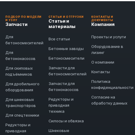
ПОДБОР ПО МОДЕЛИ
СТАТЬИ И ОТГРУЗКИ
КОНТАКТЫ И
Статьи и
И УЗЛУ
ДОКУМЕНТЫ
Запчасти
Компания
материалы
Для
Проекты и услуги
Все статьи
бетоносмесителей
Оборудование в
Бетонные заводы
Для
лизинг
Бетоносмесители
бетононасосов
О компании
Запчасти для
Для скиповых
Контакты
бетоносмесителей
подъёмников
Политика
Запчасти для
Для дробильного
конфиденциальности
бетононасосов
оборудования
Согласие на
Редукторы и
Для шнековых
обработку данных
приводная
транспортёров
техника
Для спецтехники
Силосы и обвязка
Редукторы и
Шнековые
приводная