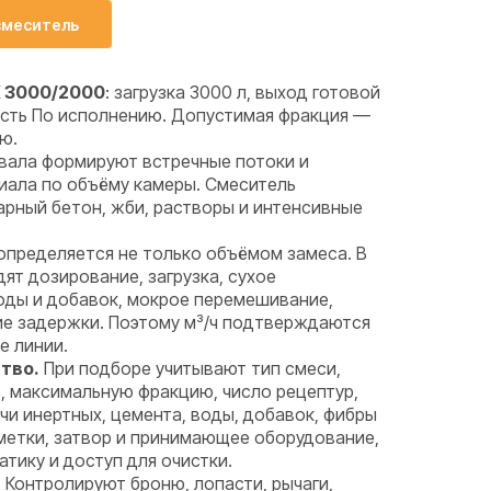
смеситель
 3000/2000
: загрузка 3000 л, выход готовой
ость По исполнению. Допустимая фракция —
ю.
вала формируют встречные потоки и
иала по объёму камеры. Смеситель
арный бетон, жби, растворы и интенсивные
определяется не только объёмом замеса. В
ят дозирование, загрузка, сухое
оды и добавок, мокрое перемешивание,
ие задержки. Поэтому м³/ч подтверждаются
е линии.
тво.
При подборе учитывают тип смеси,
, максимальную фракцию, число рецептур,
и инертных, цемента, воды, добавок, фибры
метки, затвор и принимающее оборудование,
тику и доступ для очистки.
.
Контролируют броню, лопасти, рычаги,