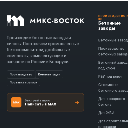
ПРОИЗВОДСТВО 
КП
Бетонные
заводы
Производим бетонные заводы и
Бетонные заво
силосы. Поставляем промышленные
Производство
бетоносмесители, дробильные
бетонных завод
комплексы, комплектующие и
запчасти по России и Беларуси.
Бетонный завод
под ключ
Производство
Комплектация
РБУ под ключ
Поставка и запуск
Стоимость
бетонного заво
Для товарного
Быстрый запрос
MAX
Написать в MAX
бетона
Для ЖБИ
Для строитель
площадки