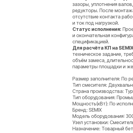
зазоры, уплотнения вало
редукторы. После монтаж
отсутствие контакта рабоч
и ток под нагрузкой.
Статус исполнения:
Прое
и окончательная конфигу
спецификацией.
Для расчёта КП на SEMI
техническое задание, тре
объём замеса, длительност
параметры площадки и же
Размер заполнителя: По р
Тип смесителя: Двухваль
Страна производства: Ту
Тип оборудования: Пром
Мощность(кВт): По испол
Бренд: SEMIX
Модель оборудования: 30
Узел установки: Смесител
Назначение: Товарный бет