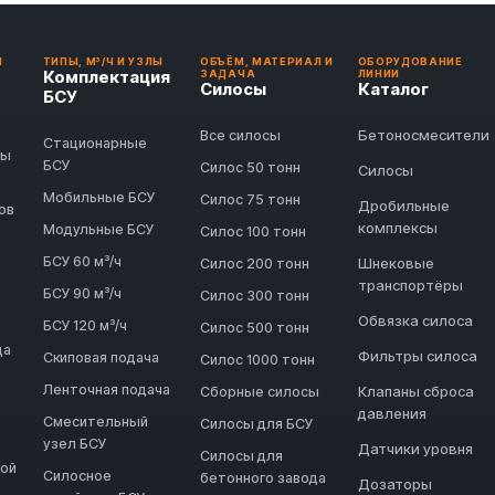
И
ТИПЫ, М³/Ч И УЗЛЫ
ОБЪЁМ, МАТЕРИАЛ И
ОБОРУДОВАНИЕ
Комплектация
ЗАДАЧА
ЛИНИИ
Силосы
Каталог
БСУ
Бетоносмесители
Все силосы
Стационарные
ды
БСУ
Силос 50 тонн
Силосы
Мобильные БСУ
Силос 75 тонн
Дробильные
ов
комплексы
Модульные БСУ
Силос 100 тонн
БСУ 60 м³/ч
Шнековые
Силос 200 тонн
транспортёры
БСУ 90 м³/ч
Силос 300 тонн
Обвязка силоса
БСУ 120 м³/ч
Силос 500 тонн
да
Фильтры силоса
Скиповая подача
Силос 1000 тонн
Ленточная подача
Клапаны сброса
Сборные силосы
давления
Смесительный
Силосы для БСУ
узел БСУ
Датчики уровня
Силосы для
ной
Силосное
бетонного завода
Дозаторы