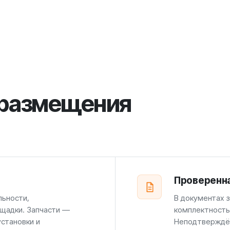
 размещения
Проверенн
льности,
В документах 
щадки. Запчасти —
комплектность
установки и
Неподтверждён