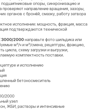
в, подшипниковые опоры, синхронизацию и
а проверяют направление вращения, зазоры,
их органов с бронёй, смазку, работу затвора
ктное исполнение: мощность, фракция, масса
рация подтверждаются технической
X 3000/2000
направьте фото шильдика или
буемые м³/ч и м³/смена, рецептуры, фракцию,
ь цикла, схему загрузки и выгрузки,
лаемую комплектность поставки.
ецептуре и исполнению
ный
рция
ышленный бетоносмеситель
нению
00/2000
ьный узел
он, ЖБИ, растворы и интенсивные