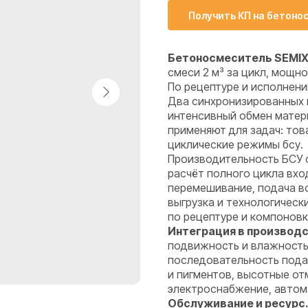
Получить КП на бетоно
Бетоносмеситель SEMIX
смеси 2 м³ за цикл, мощн
По рецептуре и исполнени
Два синхронизированных 
интенсивный обмен матер
применяют для задач: тов
циклические режимы бсу.
Производительность БСУ 
расчёт полного цикла вход
перемешивание, подача в
выгрузка и технологическ
по рецептуре и компоновк
Интеграция в производс
подвижность и влажность
последовательность подач
и пигментов, высотные от
электроснабжение, автома
Обслуживание и ресурс