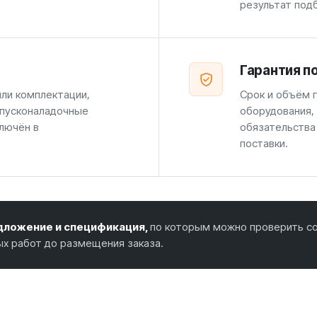
результат под
Гарантия п
или комплектации,
Срок и объём г
 пусконаладочные
оборудования,
лючён в
обязательства
поставки.
ложение и спецификация,
по которым можно проверить со
ых работ до размещения заказа.