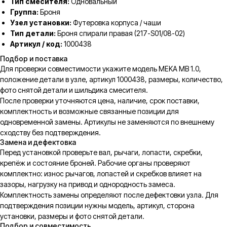
Тип смесителя:
Одновальный
Группа:
Броня
Узел установки:
Футеровка корпуса / чаши
Тип детали:
Броня спирали правая (217-S01/08-02)
Артикул / код:
1000438
Подбор и поставка
Для проверки совместимости укажите модель MEKA MB 1.0,
положение детали в узле, артикул 1000438, размеры, количество,
фото снятой детали и шильдика смесителя.
После проверки уточняются цена, наличие, срок поставки,
комплектность и возможные связанные позиции для
одновременной замены. Артикулы не заменяются по внешнему
сходству без подтверждения.
Замена и дефектовка
Перед установкой проверьте вал, рычаги, лопасти, скребки,
крепёж и состояние броней. Рабочие органы проверяют
комплектно: износ рычагов, лопастей и скребков влияет на
зазоры, нагрузку на привод и однородность замеса.
Комплектность замены определяют после дефектовки узла. Для
подтверждения позиции нужны модель, артикул, сторона
установки, размеры и фото снятой детали.
Подбор и совместимость