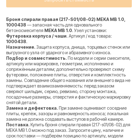
Броня спирали правая (217-S01/08-02) MEKA MB 1.0,
1000438
— запасная часть для одновального
бетоносмесителя
MEKA MB 1.0
. Узел установки:
Футеровка корпуса / чаши
. Артикул / код товара:
1000438
.
Назначение.
Защита корпуса, днища, торцевых стенок или
выгрузного узла от ударного и абразивного износа.
Подбор и совместимость.
По модели и серии смесителя,
артикулу или маркировке, геометрии, исполнению и
сопряжённым деталям; дополнительно проверяют схему
футеровки, положение плиты, отверстия и комплектность
замены. Совпадение общего названия или внешнего вида не
подтверждает взаимозаменяемость: перед заказом
сверяют шильдик, серию, ревизию, сторону монтажа,
посадочные размеры, отверстия и фактическую маркировку
снятой детали.
Замена и дефектовка.
При замене оценивают соседние
плиты, крепёж, зазоры и равномерность износа; локальная
замена не должна создавать выступов в рабочей камере.
Поставка.
Купить броня спирали правая (217-s01/08-02) для
MEKA MB 1.0 можно под заказ. Запросите цену, наличие и
срок поставки — подберём позицию по артикулу, модели