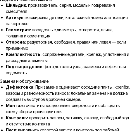
Шильдик:
производитель, серия, модель и год/ревизия
смесителя
Артикул:
маркировка детали, каталожный номер или позиция
на чертеже
Геометрия:
посадочные диаметры, отверстия, длина,
толщина и ориентация
Сторона:
редукторная, свободная, правая или левая — если
применимо
Комплектность:
сопряжённые детали, крепёж, уплотнения и
расходные элементы
Подтверждение:
фото детали и узла, размеры и дефектная
ведомость
Замена и обслуживание
Дефектовка:
При замене оценивают соседние плиты, крепёж,
зазоры и равномерность износа; локальная замена не должна
создавать выступов в рабочей камере.
Монтаж:
очистить посадочные поверхности и соблюдать
схему сборки производителя
Контроль:
проверить зазоры, затяжку, смазку, свободный ход
и отсутствие контакта
Пуск:
выполнить холостой запуск и контроль под рабочей