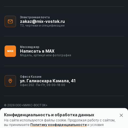
Электронная почта
zakaz@mix-vostok.ru
ТЗ, чертежи и спецификации
Мессенджер
Написать в MAX
MAX
Модель, артикул или фотография
Офис в Казани
ул. Галиаскара Камала, 41
офис 202 · Пн–Пт, 09:00–18:00
© 2026 ООО «МИКС-ВОСТОК»
ИНН 1655413297
Конфиденциальность и обработка данных
Политика конфиденциальности
На сайте используются файлы cookie. Продолжая работу с сайтом,
вы принимаете
Политику конфиденциальности
и условия
Согласие на обработку данных