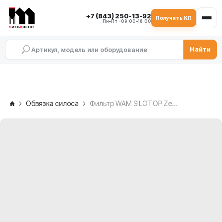
+7 (843) 250-13-92
Получить КП
Пн–Пт · 09:00–18:00
Найти
Обвязка силоса
Фильтр WAM SILOTOP Zero SILAB24E для силоса с пневмоочисткой