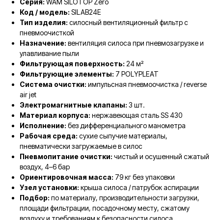
Серия:
WAM SILOTOP Zero
Код / модель:
SILAB24E
Тип изделия:
силосный вентиляционный фильтр с
пневмоочисткой
Назначение:
вентиляция силоса при пневмозагрузке и
улавливание пыли
Фильтрующая поверхность:
24 м²
Фильтрующие элементы:
7 POLYPLEAT
Система очистки:
импульсная пневмоочистка / reverse
air jet
Электромагнитные клапаны:
3 шт.
Материал корпуса:
нержавеющая сталь SS 430
Исполнение:
без дифференциального манометра
Рабочая среда:
сухие сыпучие материалы,
пневматически загружаемые в силос
Пневмопитание очистки:
чистый и осушенный сжатый
воздух, 4–6 бар
Ориентировочная масса:
79 кг без упаковки
Узел установки:
крыша силоса / патрубок аспирации
Подбор:
по материалу, производительности загрузки,
площади фильтрации, посадочному месту, сжатому
воздуху и требованиям к безопасности силоса