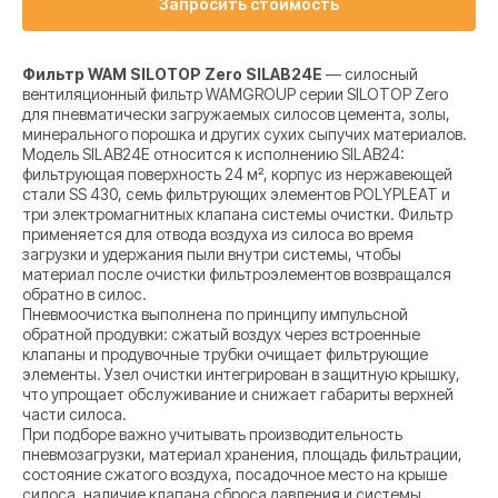
Запросить стоимость
Фильтр WAM SILOTOP Zero SILAB24E
— силосный
вентиляционный фильтр WAMGROUP серии SILOTOP Zero
для пневматически загружаемых силосов цемента, золы,
минерального порошка и других сухих сыпучих материалов.
Модель SILAB24E относится к исполнению SILAB24:
фильтрующая поверхность 24 м², корпус из нержавеющей
стали SS 430, семь фильтрующих элементов POLYPLEAT и
три электромагнитных клапана системы очистки. Фильтр
применяется для отвода воздуха из силоса во время
загрузки и удержания пыли внутри системы, чтобы
материал после очистки фильтроэлементов возвращался
обратно в силос.
Пневмоочистка выполнена по принципу импульсной
обратной продувки: сжатый воздух через встроенные
клапаны и продувочные трубки очищает фильтрующие
элементы. Узел очистки интегрирован в защитную крышку,
что упрощает обслуживание и снижает габариты верхней
части силоса.
При подборе важно учитывать производительность
пневмозагрузки, материал хранения, площадь фильтрации,
состояние сжатого воздуха, посадочное место на крыше
силоса, наличие клапана сброса давления и системы