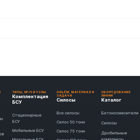
И
ТИПЫ, М³/Ч И УЗЛЫ
ОБЪЁМ, МАТЕРИАЛ И
ОБОРУДОВАНИЕ
Комплектация
ЗАДАЧА
ЛИНИИ
Силосы
Каталог
БСУ
Бетоносмесители
Все силосы
Стационарные
ды
БСУ
Силос 50 тонн
Силосы
Мобильные БСУ
Силос 75 тонн
Дробильные
ов
комплексы
Модульные БСУ