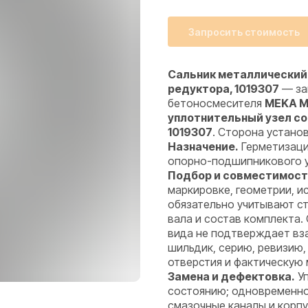
Запросить стоимость
Сальник металлический
редуктора, 1019307
— за
бетоносмесителя
MEKA M
уплотнительный узел с
1019307
. Сторона устано
Назначение.
Герметизаци
опорно-подшипникового уз
Подбор и совместимост
маркировке, геометрии, 
обязательно учитывают ст
вала и состав комплекта.
вида не подтверждает вз
шильдик, серию, ревизию,
отверстия и фактическую 
Замена и дефектовка.
Уп
состоянию; одновременно 
смазочные каналы и корпу