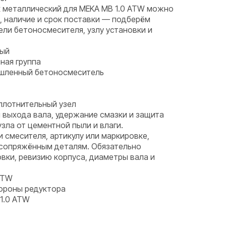
к металлический для MEKA MB 1.0 ATW можно
у, наличие и срок поставки — подберём
ели бетоносмесителя, узлу установки и
ный
ная группа
ышленный бетоносмеситель
плотнительный узел
 выхода вала, удержание смазки и защита
ла от цементной пыли и влаги.
и смесителя, артикулу или маркировке,
 сопряжённым деталям. Обязательно
вки, ревизию корпуса, диаметры вала и
ATW
тороны редуктора
1.0 ATW