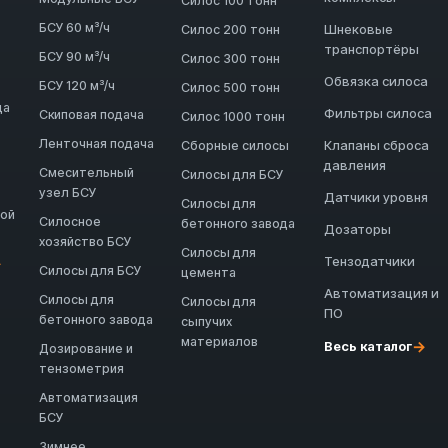
Силос 100 тонн
БСУ 60 м³/ч
Шнековые
Силос 200 тонн
транспортёры
БСУ 90 м³/ч
Силос 300 тонн
Обвязка силоса
БСУ 120 м³/ч
Силос 500 тонн
да
Фильтры силоса
Скиповая подача
Силос 1000 тонн
Ленточная подача
Клапаны сброса
Сборные силосы
давления
Смесительный
Силосы для БСУ
узел БСУ
Датчики уровня
Силосы для
ной
Силосное
бетонного завода
Дозаторы
хозяйство БСУ
Силосы для
Тензодатчики
→
Силосы для БСУ
цемента
Автоматизация и
Силосы для
Силосы для
ПО
бетонного завода
сыпучих
материалов
→
Весь каталог
Дозирование и
тензометрия
Автоматизация
БСУ
Зимнее