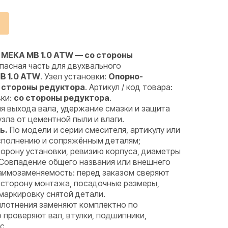
 MEKA MB 1.0 ATW — со стороны
пасная часть для двухвального
B 1.0 ATW
. Узел установки:
Опорно-
о стороны редуктора
. Артикул / код товара:
вки:
со стороны редуктора
.
я выхода вала, удержание смазки и защита
ла от цементной пыли и влаги.
ь.
По модели и серии смесителя, артикулу или
исполнению и сопряжённым деталям;
орону установки, ревизию корпуса, диаметры
 Совпадение общего названия или внешнего
аимозаменяемость: перед заказом сверяют
 сторону монтажа, посадочные размеры,
маркировку снятой детали.
лотнения заменяют комплектно по
проверяют вал, втулки, подшипники,
с.