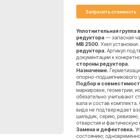
Запросить стоимость
Уплотнительная группа в
редуктора
— запасная ча
MB 2500
. Узел установки:
редуктора
. Артикул под
документации к конкретн
стороны редуктора
.
Назначение.
Герметизаци
опорно-подшипникового уз
Подбор и совместимост
маркировке, геометрии, 
обязательно учитывают ст
вала и состав комплекта.
вида не подтверждает вз
шильдик, серию, ревизию,
отверстия и фактическую 
Замена и дефектовка.
Уп
состоянию; одновременно 