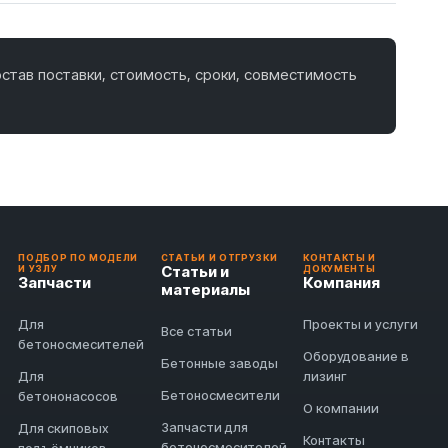
став поставки, стоимость, сроки, совместимость
ПОДБОР ПО МОДЕЛИ
СТАТЬИ И ОТГРУЗКИ
КОНТАКТЫ И
Статьи и
И УЗЛУ
ДОКУМЕНТЫ
Запчасти
Компания
материалы
Для
Проекты и услуги
Все статьи
бетоносмесителей
Оборудование в
Бетонные заводы
Для
лизинг
Бетоносмесители
бетононасосов
О компании
Запчасти для
Для скиповых
Контакты
бетоносмесителей