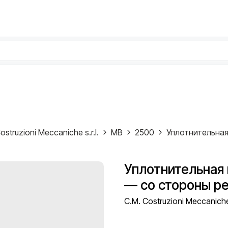
ostruzioni Meccaniche s.r.l.
MB
2500
Уплотнительная 
— со стороны р
C.M. Costruzioni Meccaniche 