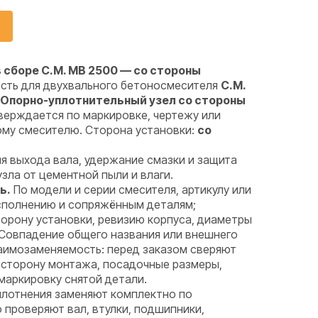
 сборе C.M. MB 2500 — со стороны
сть для двухвального бетоносмесителя
C.M.
Опорно-уплотнительный узел со стороны
тверждается по маркировке, чертежу или
ому смесителю. Сторона установки:
со
я выхода вала, удержание смазки и защита
ла от цементной пыли и влаги.
ь.
По модели и серии смесителя, артикулу или
исполнению и сопряжённым деталям;
орону установки, ревизию корпуса, диаметры
 Совпадение общего названия или внешнего
аимозаменяемость: перед заказом сверяют
 сторону монтажа, посадочные размеры,
маркировку снятой детали.
лотнения заменяют комплектно по
проверяют вал, втулки, подшипники,