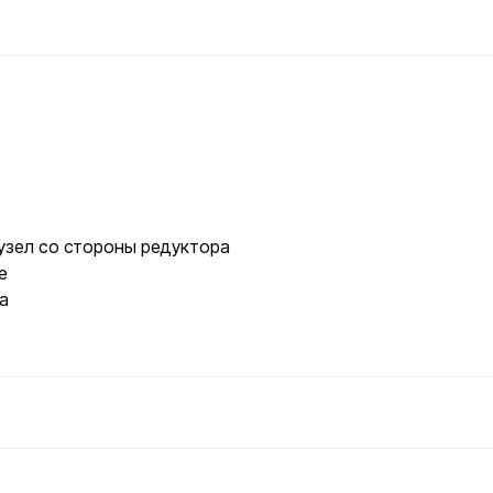
зел со стороны редуктора
е
а