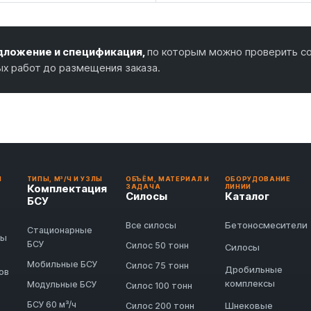
ложение и спецификация,
по которым можно проверить со
ых работ до размещения заказа.
И
ТИПЫ, М³/Ч И УЗЛЫ
ОБЪЁМ, МАТЕРИАЛ И
ОБОРУДОВАНИЕ
Комплектация
ЗАДАЧА
ЛИНИИ
Силосы
Каталог
БСУ
Бетоносмесители
Все силосы
Стационарные
ды
БСУ
Силос 50 тонн
Силосы
Мобильные БСУ
Силос 75 тонн
Дробильные
ов
комплексы
Модульные БСУ
Силос 100 тонн
БСУ 60 м³/ч
Шнековые
Силос 200 тонн