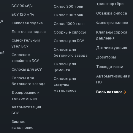
транспортёры
БСУ 90 м³/ч
Силос 300 тонн
Обвязка силоса
БСУ 120 м³/ч
Силос 500 тонн
да
Фильтры силоса
Скиповая подача
Силос 1000 тонн
Ленточная подача
Клапаны сброса
Сборные силосы
давления
Смесительный
Силосы для БСУ
узел БСУ
Датчики уровня
Силосы для
ной
Силосное
бетонного завода
Дозаторы
хозяйство БСУ
Силосы для
Тензодатчики
→
Силосы для БСУ
цемента
Автоматизация и
Силосы для
Силосы для
ПО
бетонного завода
сыпучих
материалов
→
Весь каталог
Дозирование и
тензометрия
Автоматизация
БСУ
Зимнее
исполнение