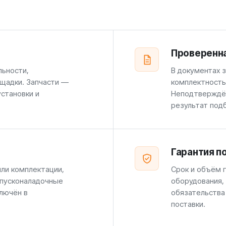
Проверенн
льности,
В документах 
щадки. Запчасти —
комплектность
установки и
Неподтверждён
результат под
Гарантия п
или комплектации,
Срок и объём г
 пусконаладочные
оборудования,
лючён в
обязательства
поставки.