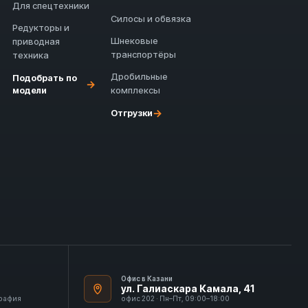
Для спецтехники
Силосы и обвязка
Редукторы и
Шнековые
приводная
транспортёры
техника
Дробильные
Подобрать по
→
модели
комплексы
→
Отгрузки
Офис в Казани
ул. Галиаскара Камала, 41
графия
офис 202 · Пн–Пт, 09:00–18:00