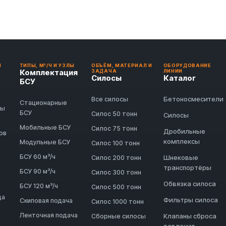
И
ТИПЫ, М³/Ч И УЗЛЫ
ОБЪЁМ, МАТЕРИАЛ И
ОБОРУДОВАНИЕ
Комплектация
ЗАДАЧА
ЛИНИИ
Силосы
Каталог
БСУ
Бетоносмесители
Все силосы
Стационарные
ды
БСУ
Силос 50 тонн
Силосы
Мобильные БСУ
Силос 75 тонн
Дробильные
ов
комплексы
Модульные БСУ
Силос 100 тонн
БСУ 60 м³/ч
Шнековые
Силос 200 тонн
транспортёры
БСУ 90 м³/ч
Силос 300 тонн
Обвязка силоса
БСУ 120 м³/ч
Силос 500 тонн
да
Фильтры силоса
Скиповая подача
Силос 1000 тонн
Ленточная подача
Клапаны сброса
Сборные силосы