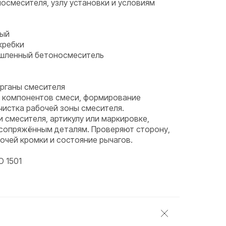
носмесителя, узлу установки и условиям
ный
кребки
ышленный бетоносмеситель
органы смесителя
 компонентов смеси, формирование
чистка рабочей зоны смесителя.
и смесителя, артикулу или маркировке,
 сопряжённым деталям. Проверяют сторону,
бочей кромки и состояние рычагов.
 1501