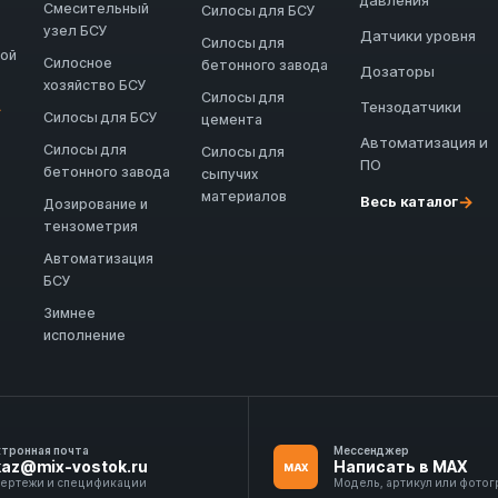
давления
Смесительный
Силосы для БСУ
узел БСУ
Датчики уровня
Силосы для
ной
Силосное
бетонного завода
Дозаторы
хозяйство БСУ
Силосы для
Тензодатчики
→
Силосы для БСУ
цемента
Автоматизация и
Силосы для
Силосы для
ПО
бетонного завода
сыпучих
материалов
→
Весь каталог
Дозирование и
тензометрия
Автоматизация
БСУ
Зимнее
исполнение
ктронная почта
Мессенджер
kaz@mix-vostok.ru
Написать в MAX
MAX
чертежи и спецификации
Модель, артикул или фото