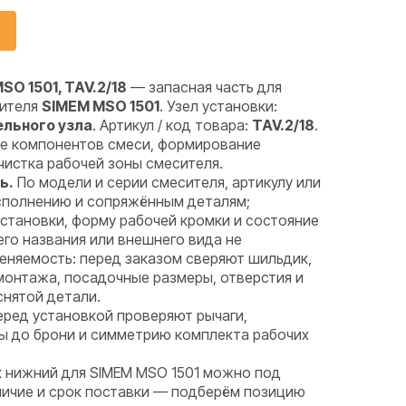
O 1501, TAV.2/18
— запасная часть для
сителя
SIMEM MSO 1501
. Узел установки:
льного узла
. Артикул / код товара:
TAV.2/18
.
 компонентов смеси, формирование
чистка рабочей зоны смесителя.
ь.
По модели и серии смесителя, артикулу или
исполнению и сопряжённым деталям;
установки, форму рабочей кромки и состояние
го названия или внешнего вида не
няемость: перед заказом сверяют шильдик,
монтажа, посадочные размеры, отверстия и
снятой детали.
ред установкой проверяют рычаги,
ры до брони и симметрию комплекта рабочих
к нижний для SIMEM MSO 1501 можно под
аличие и срок поставки — подберём позицию