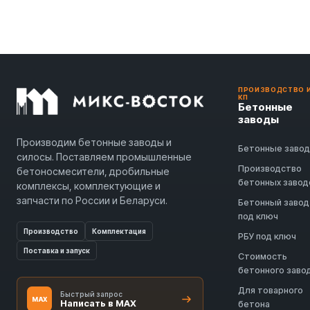
ПРОИЗВОДСТВО 
КП
Бетонные
заводы
Производим бетонные заводы и
Бетонные заво
силосы. Поставляем промышленные
Производство
бетоносмесители, дробильные
бетонных завод
комплексы, комплектующие и
запчасти по России и Беларуси.
Бетонный завод
под ключ
Производство
Комплектация
РБУ под ключ
Поставка и запуск
Стоимость
бетонного заво
Для товарного
Быстрый запрос
MAX
Написать в MAX
бетона