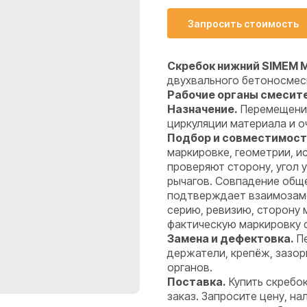
Запросить стоимость
Скребок нижний SIMEM MS
двухвального бетоносме
Рабочие органы смесите
Назначение.
Перемещение
циркуляции материала и о
Подбор и совместимост
маркировке, геометрии, 
проверяют сторону, угол 
рычагов. Совпадение обще
подтверждает взаимозаме
серию, ревизию, сторону 
фактическую маркировку 
Замена и дефектовка.
Пе
держатели, крепёж, зазо
органов.
Поставка.
Купить скребо
заказ. Запросите цену, н