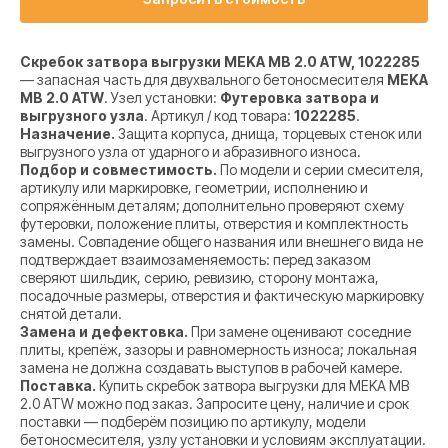
Скребок затвора выгрузки MEKA MB 2.0 ATW, 1022285
— запасная часть для двухвального бетоносмесителя
MEKA
MB 2.0 ATW
. Узел установки:
Футеровка затвора и
выгрузного узла
. Артикул / код товара:
1022285
.
Назначение.
Защита корпуса, днища, торцевых стенок или
выгрузного узла от ударного и абразивного износа.
Подбор и совместимость.
По модели и серии смесителя,
артикулу или маркировке, геометрии, исполнению и
сопряжённым деталям; дополнительно проверяют схему
футеровки, положение плиты, отверстия и комплектность
замены. Совпадение общего названия или внешнего вида не
подтверждает взаимозаменяемость: перед заказом
сверяют шильдик, серию, ревизию, сторону монтажа,
посадочные размеры, отверстия и фактическую маркировку
снятой детали.
Замена и дефектовка.
При замене оценивают соседние
плиты, крепёж, зазоры и равномерность износа; локальная
замена не должна создавать выступов в рабочей камере.
Поставка.
Купить скребок затвора выгрузки для MEKA MB
2.0 ATW можно под заказ. Запросите цену, наличие и срок
поставки — подберём позицию по артикулу, модели
бетоносмесителя, узлу установки и условиям эксплуатации.