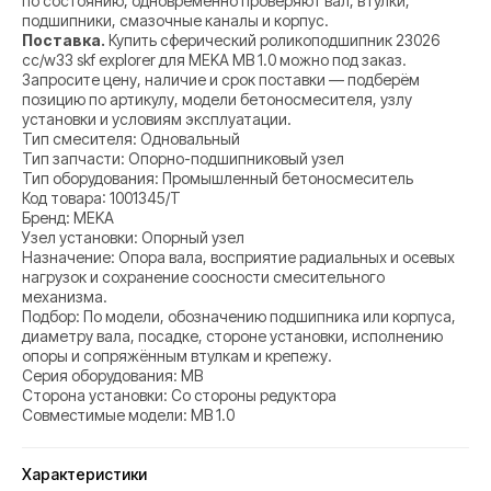
по состоянию; одновременно проверяют вал, втулки,
подшипники, смазочные каналы и корпус.
Поставка.
Купить сферический роликоподшипник 23026
cc/w33 skf explorer для MEKA MB 1.0 можно под заказ.
Запросите цену, наличие и срок поставки — подберём
позицию по артикулу, модели бетоносмесителя, узлу
установки и условиям эксплуатации.
Тип смесителя: Одновальный
Тип запчасти: Опорно-подшипниковый узел
Тип оборудования: Промышленный бетоносмеситель
Код товара: 1001345/T
Бренд: MEKA
Узел установки: Опорный узел
Назначение: Опора вала, восприятие радиальных и осевых
нагрузок и сохранение соосности смесительного
механизма.
Подбор: По модели, обозначению подшипника или корпуса,
диаметру вала, посадке, стороне установки, исполнению
опоры и сопряжённым втулкам и крепежу.
Серия оборудования: MB
Сторона установки: Со стороны редуктора
Совместимые модели: MB 1.0
Характеристики