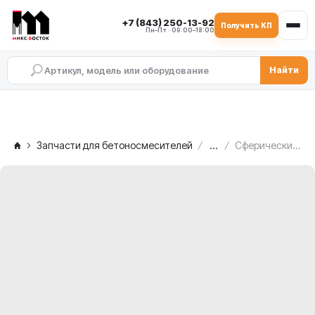
+7 (843) 250-13-92
Получить КП
Пн–Пт · 09:00–18:00
Найти
Запчасти для бетоносмесителей
...
Сферический роликоподшипник 23026 CC/W33 SKF Explorer MEKA MB 1.0 — со стороны редуктора, 1001345/T