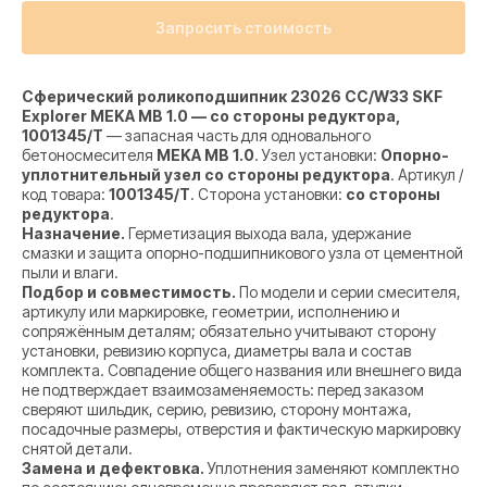
Запросить стоимость
Сферический роликоподшипник 23026 CC/W33 SKF
Explorer MEKA MB 1.0 — со стороны редуктора,
1001345/T
— запасная часть для одновального
бетоносмесителя
MEKA MB 1.0
. Узел установки:
Опорно-
уплотнительный узел со стороны редуктора
. Артикул /
код товара:
1001345/T
. Сторона установки:
со стороны
редуктора
.
Назначение.
Герметизация выхода вала, удержание
смазки и защита опорно-подшипникового узла от цементной
пыли и влаги.
Подбор и совместимость.
По модели и серии смесителя,
артикулу или маркировке, геометрии, исполнению и
сопряжённым деталям; обязательно учитывают сторону
установки, ревизию корпуса, диаметры вала и состав
комплекта. Совпадение общего названия или внешнего вида
не подтверждает взаимозаменяемость: перед заказом
сверяют шильдик, серию, ревизию, сторону монтажа,
посадочные размеры, отверстия и фактическую маркировку
снятой детали.
Замена и дефектовка.
Уплотнения заменяют комплектно