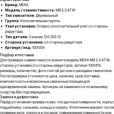
Бренд:
MEKA
Модель / совместимость:
MB 2.0 ATW
Тип смесителя:
Двухвальный
Группа:
Уплотнительная группа
Узел установки:
Опорно-уплотнительный узел со стороны
редуктора
Тип детали:
Сальник 120-150-12
Сторона установки:
со стороны редуктора
Артикул / код:
1001419
Подбор и поставка
Для проверки совместимости укажите модель MEKA MB 2.0 ATW,
сторону установки (со стороны редуктора), артикул 1001419,
размеры, количество, фото снятой детали и шильдика смесителя.
После проверки уточняются цена, наличие, срок поставки,
комплектность и возможные связанные позиции для
одновременной замены. Артикулы не заменяются по внешнему
сходству без подтверждения.
Замена и дефектовка
Перед установкой проверьте вал, посадочные поверхности, корпус
подшипника, сальники, кольца и смазку. Уплотнение меняют после
проверки вала, корпуса и посадок; повреждение поверхности или