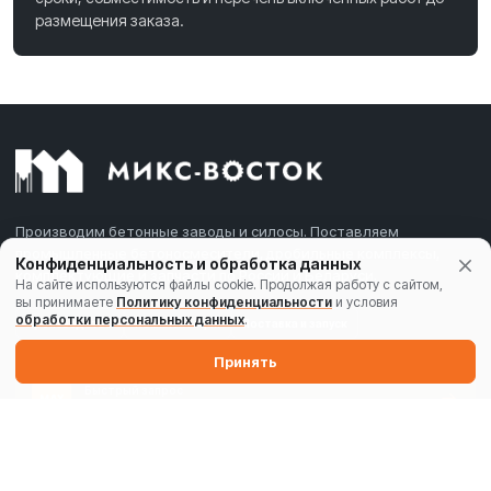
размещения заказа.
Производим бетонные заводы и силосы. Поставляем
промышленные бетоносмесители, дробильные комплексы,
Конфиденциальность и обработка данных
комплектующие и запчасти по России и Беларуси.
На сайте используются файлы cookie. Продолжая работу с сайтом,
вы принимаете
Политику конфиденциальности
и условия
обработки персональных данных
.
Производство
Комплектация
Поставка и запуск
Принять
Быстрый запрос
MAX
Написать в MAX