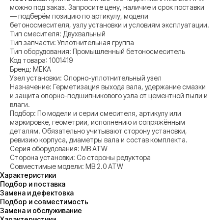
можно под заказ. Запросите цену, наличие и срок поставки
— подберём позицию по артикулу, модели
бетоносмесителя, узлу установки и условиям эксплуатации.
Тип смесителя: Двухвальный
Тип запчасти: Уплотнительная группа
Тип оборудования: Промышленный бетоносмеситель
Код товара: 1001419
Бренд: MEKA
Узел установки: Опорно-уплотнительный узел
Назначение: Герметизация выхода вала, удержание смазки
и защита опорно-подшипникового узла от цементной пыли и
влаги.
Подбор: По модели и серии смесителя, артикулу или
маркировке, геометрии, исполнению и сопряжённым
деталям. Обязательно учитывают сторону установки,
ревизию корпуса, диаметры вала и состав комплекта.
Серия оборудования: MB ATW
Сторона установки: Со стороны редуктора
Совместимые модели: MB 2.0 ATW
Характеристики
Подбор и поставка
Замена и дефектовка
Подбор и совместимость
Замена и обслуживание
Характеристики