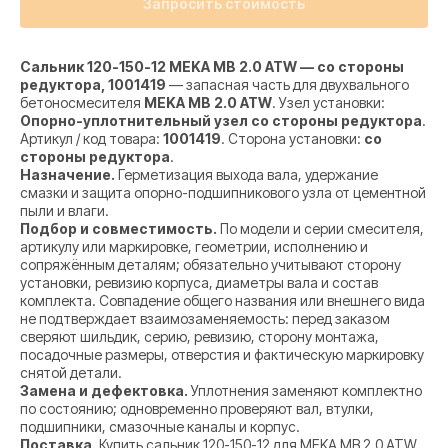
Запросить стоимость
Сальник 120-150-12 MEKA MB 2.0 ATW — со стороны
редуктора, 1001419
— запасная часть для двухвального
бетоносмесителя
MEKA MB 2.0 ATW
. Узел установки:
Опорно-уплотнительный узел со стороны редуктора
.
Артикул / код товара:
1001419
. Сторона установки:
со
стороны редуктора
.
Назначение.
Герметизация выхода вала, удержание
смазки и защита опорно-подшипникового узла от цементной
пыли и влаги.
Подбор и совместимость.
По модели и серии смесителя,
артикулу или маркировке, геометрии, исполнению и
сопряжённым деталям; обязательно учитывают сторону
установки, ревизию корпуса, диаметры вала и состав
комплекта. Совпадение общего названия или внешнего вида
не подтверждает взаимозаменяемость: перед заказом
сверяют шильдик, серию, ревизию, сторону монтажа,
посадочные размеры, отверстия и фактическую маркировку
снятой детали.
Замена и дефектовка.
Уплотнения заменяют комплектно
по состоянию; одновременно проверяют вал, втулки,
подшипники, смазочные каналы и корпус.
Поставка.
Купить сальник 120-150-12 для MEKA MB 2.0 ATW