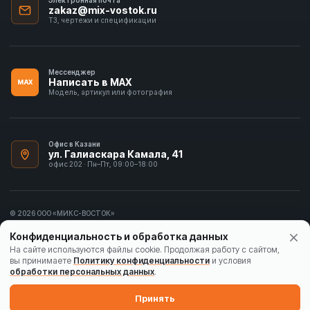
zakaz@mix-vostok.ru
ТЗ, чертежи и спецификации
Мессенджер
Написать в MAX
MAX
Модель, артикул или фотография
Офис в Казани
ул. Галиаскара Камала, 41
офис 202 · Пн–Пт, 09:00–18:00
© 2026 ООО «МИКС-ВОСТОК»
ИНН 1655413297
Конфиденциальность и обработка данных
Политика конфиденциальности
На сайте используются файлы cookie. Продолжая работу с сайтом,
вы принимаете
Политику конфиденциальности
и условия
Согласие на обработку данных
обработки персональных данных
.
Карта сайта
Принять