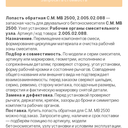
Лопасть обратная C.M. MB 2500, 2.005.02.088
—
запасная часть для двухвального бетоносмесителя
C.M. MB
2500
. Узел установки:
Рабочие органы смесительного
узла
. Артикул / код товара:
2.005.02.088
.
Назначение.
Перемещение компонентов смеси,
формирование циркуляции материала и очистка рабочей
зоны смесителя.
Подбор и совместимость.
По модели и серии смесителя,
артикулу или маркировке, геометрии, исполнению и
сопряжённым деталям; проверяют сторону, угол установки,
форму рабочей кромки и состояние рычагов. Совпадение
общего названия или внешнего вида не подтверждает
взаимозаменяемость: перед заказом сверяют шильдик,
серию, ревизию, сторону монтажа, посадочные размеры,
отверстия и фактическую маркировку снятой детали.
Замена и дефектовка.
Перед установкой проверяют
рычаги, держатели, крепёж, зазоры до брони и симметрию
комплекта рабочих органов.
Поставка.
Купить лопасть обратная для C.M. MB 2500
можно под заказ. Запросите цену, наличие и срок поставки
— подберём позицию по артикулу, модели
бетоносмесителя, узлу установки и условиям эксплуатации.