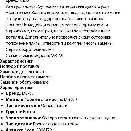
Бренд: MEKA
Узел установки: Футеровка затвора / выгрузного узла
Назначение: Защита корпуса, днища, торцевых стенок или
выгрузного узла от ударного и абразивного износа.
Подбор: По модели и серии смесителя, артикулу или
маркировке, геометрии, исполнению и сопряжённым
деталям. Дополнительно проверяют схему футеровки,
положение плиты, отверстия и комплектность замены.
Серия оборудования: MB
Совместимые модели: MB 2.0
Характеристики
Подбор и поставка
Замена и дефектовка
Подбор и совместимость
Замена и обслуживание
Характеристики
Бренд:
MEKA
Модель / совместимость:
MB 2.0
Тип смесителя:
Одновальный
Группа:
Броня
Узел установки:
Футеровка затвора и выгрузного узла
Тип детали:
Броня торцевых стенок
Артикул / код:
1004178