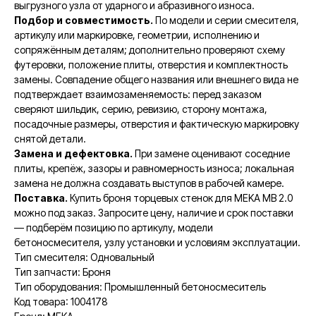
выгрузного узла от ударного и абразивного износа.
Подбор и совместимость.
По модели и серии смесителя,
артикулу или маркировке, геометрии, исполнению и
сопряжённым деталям; дополнительно проверяют схему
футеровки, положение плиты, отверстия и комплектность
замены. Совпадение общего названия или внешнего вида не
подтверждает взаимозаменяемость: перед заказом
сверяют шильдик, серию, ревизию, сторону монтажа,
посадочные размеры, отверстия и фактическую маркировку
снятой детали.
Замена и дефектовка.
При замене оценивают соседние
плиты, крепёж, зазоры и равномерность износа; локальная
замена не должна создавать выступов в рабочей камере.
Поставка.
Купить броня торцевых стенок для MEKA MB 2.0
можно под заказ. Запросите цену, наличие и срок поставки
— подберём позицию по артикулу, модели
бетоносмесителя, узлу установки и условиям эксплуатации.
Тип смесителя: Одновальный
Тип запчасти: Броня
Тип оборудования: Промышленный бетоносмеситель
Код товара: 1004178