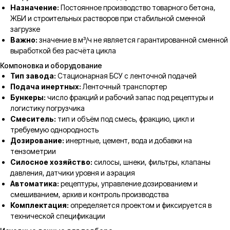
Назначение:
Постоянное производство товарного бетона,
ЖБИ и строительных растворов при стабильной сменной
загрузке
Важно:
значение в м³/ч не является гарантированной сменной
выработкой без расчёта цикла
Компоновка и оборудование
Тип завода:
Стационарная БСУ с ленточной подачей
Подача инертных:
Ленточный транспортер
Бункеры:
число фракций и рабочий запас под рецептуры и
логистику погрузчика
Смеситель:
тип и объём под смесь, фракцию, цикл и
требуемую однородность
Дозирование:
инертные, цемент, вода и добавки на
тензометрии
Силосное хозяйство:
силосы, шнеки, фильтры, клапаны
давления, датчики уровня и аэрация
Автоматика:
рецептуры, управление дозированием и
смешиванием, архив и контроль производства
Комплектация:
определяется проектом и фиксируется в
технической спецификации