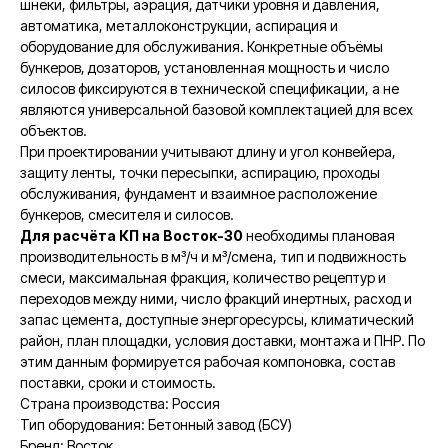
шнеки, фильтры, аэрация, датчики уровня и давления,
автоматика, металлоконструкции, аспирация и
оборудование для обслуживания. Конкретные объёмы
бункеров, дозаторов, установленная мощность и число
силосов фиксируются в технической спецификации, а не
являются универсальной базовой комплектацией для всех
объектов.
При проектировании учитывают длину и угол конвейера,
защиту ленты, точки пересыпки, аспирацию, проходы
обслуживания, фундамент и взаимное расположение
бункеров, смесителя и силосов.
Для расчёта КП на Восток-30
необходимы плановая
производительность в м³/ч и м³/смена, тип и подвижность
смеси, максимальная фракция, количество рецептур и
переходов между ними, число фракций инертных, расход и
запас цемента, доступные энергоресурсы, климатический
район, план площадки, условия доставки, монтажа и ПНР. По
этим данным формируется рабочая компоновка, состав
поставки, сроки и стоимость.
Страна производства: Россия
Тип оборудования: Бетонный завод (БСУ)
Бренд: Восток