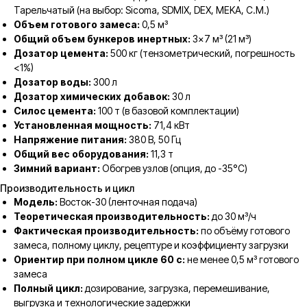
Тарельчатый (на выбор: Sicoma, SDMIX, DEX, MEKA, C.M.)
Объем готового замеса:
0,5 м³
Общий объем бункеров инертных:
3×7 м³ (21 м³)
Дозатор цемента:
500 кг (тензометрический, погрешность
<1%)
Дозатор воды:
300 л
Дозатор химических добавок:
30 л
Силос цемента:
100 т (в базовой комплектации)
Установленная мощность:
71,4 кВт
Напряжение питания:
380 В, 50 Гц
Общий вес оборудования:
11,3 т
Зимний вариант:
Обогрев узлов (опция, до -35°С)
Производительность и цикл
Модель:
Восток-30 (ленточная подача)
Теоретическая производительность:
до 30 м³/ч
Фактическая производительность:
по объёму готового
замеса, полному циклу, рецептуре и коэффициенту загрузки
Ориентир при полном цикле 60 с:
не менее 0,5 м³ готового
замеса
Полный цикл:
дозирование, загрузка, перемешивание,
выгрузка и технологические задержки