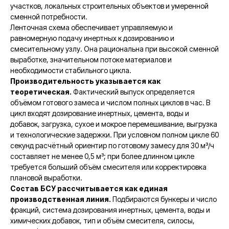
участков, локальных строительных объектов и умеренной
сменной потребности.
Ленточная схема обеспечивает управляемую и
равномерную подачу инертных к дозированию и
смесительному узлу. Она рациональна при высокой сменной
выработке, значительном потоке материалов и
необходимости стабильного цикла.
Производительность указывается как
теоретическая.
Фактический выпуск определяется
объёмом готового замеса и числом полных циклов в час. В
цикл входят дозирование инертных, цемента, воды и
добавок, загрузка, сухое и мокрое перемешивание, выгрузка
и технологические задержки. При условном полном цикле 60
секунд расчётный ориентир по готовому замесу для 30 м³/ч
составляет не менее 0,5 м³; при более длинном цикле
требуется больший объём смесителя или корректировка
плановой выработки.
Состав БСУ рассчитывается как единая
производственная линия.
Подбираются бункеры и число
фракций, система дозирования инертных, цемента, воды и
химических добавок, тип и объём смесителя, силосы,