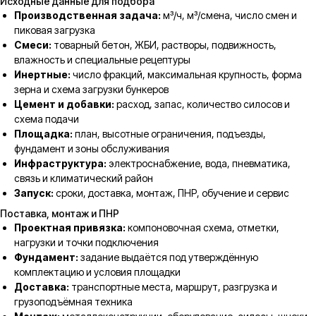
Исходные данные для подбора
Производственная задача:
м³/ч, м³/смена, число смен и
пиковая загрузка
Смеси:
товарный бетон, ЖБИ, растворы, подвижность,
влажность и специальные рецептуры
Инертные:
число фракций, максимальная крупность, форма
зерна и схема загрузки бункеров
Цемент и добавки:
расход, запас, количество силосов и
схема подачи
Площадка:
план, высотные ограничения, подъезды,
фундамент и зоны обслуживания
Инфраструктура:
электроснабжение, вода, пневматика,
связь и климатический район
Запуск:
сроки, доставка, монтаж, ПНР, обучение и сервис
Поставка, монтаж и ПНР
Проектная привязка:
компоновочная схема, отметки,
нагрузки и точки подключения
Фундамент:
задание выдаётся под утверждённую
комплектацию и условия площадки
Доставка:
транспортные места, маршрут, разгрузка и
грузоподъёмная техника