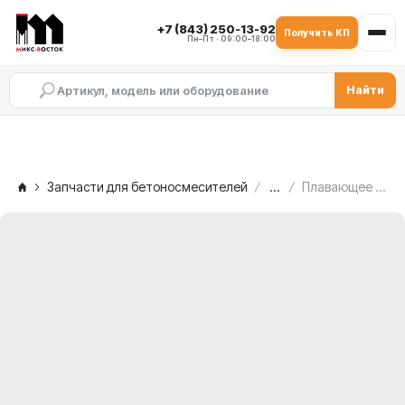
+7 (843) 250-13-92
Получить КП
Пн–Пт · 09:00–18:00
Найти
Запчасти для бетоносмесителей
...
Плавающее уплотнение KO CR 4840 SIMEM MSO 1501 — со свободной стороны, TAV.4A/4