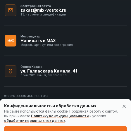
Электронная почта
zakaz@mix-vostok.ru
ТЗ, чертежи и спецификации
Мессенджер
Написать в MAX
MAX
Модель, артикул или фотография
Офис в Казани
ул. Галиаскара Камала, 41
офис 202 · Пн–Пт, 09:00–18:00
© 2026 ООО «МИКС-ВОСТОК»
ИНН 1655413297
Конфиденциальность и обработка данных
Политика конфиденциальности
На сайте используются файлы cookie. Продолжая работу с сайтом,
вы принимаете
Политику конфиденциальности
и условия
Согласие на обработку данных
обработки персональных данных
.
Карта сайта