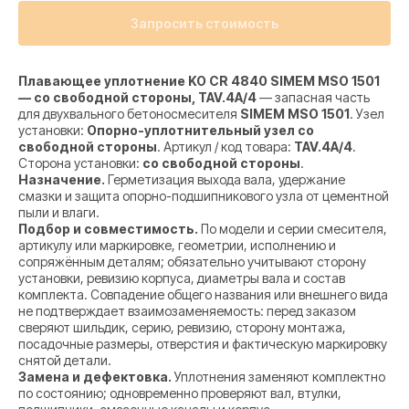
Запросить стоимость
Плавающее уплотнение KO CR 4840 SIMEM MSO 1501
— со свободной стороны, TAV.4A/4
— запасная часть
для двухвального бетоносмесителя
SIMEM MSO 1501
. Узел
установки:
Опорно-уплотнительный узел со
свободной стороны
. Артикул / код товара:
TAV.4A/4
.
Сторона установки:
со свободной стороны
.
Назначение.
Герметизация выхода вала, удержание
смазки и защита опорно-подшипникового узла от цементной
пыли и влаги.
Подбор и совместимость.
По модели и серии смесителя,
артикулу или маркировке, геометрии, исполнению и
сопряжённым деталям; обязательно учитывают сторону
установки, ревизию корпуса, диаметры вала и состав
комплекта. Совпадение общего названия или внешнего вида
не подтверждает взаимозаменяемость: перед заказом
сверяют шильдик, серию, ревизию, сторону монтажа,
посадочные размеры, отверстия и фактическую маркировку
снятой детали.
Замена и дефектовка.
Уплотнения заменяют комплектно
по состоянию; одновременно проверяют вал, втулки,