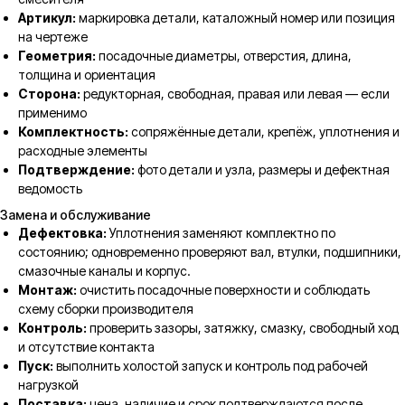
Артикул:
маркировка детали, каталожный номер или позиция
на чертеже
Геометрия:
посадочные диаметры, отверстия, длина,
толщина и ориентация
Сторона:
редукторная, свободная, правая или левая — если
применимо
Комплектность:
сопряжённые детали, крепёж, уплотнения и
расходные элементы
Подтверждение:
фото детали и узла, размеры и дефектная
ведомость
Замена и обслуживание
Дефектовка:
Уплотнения заменяют комплектно по
состоянию; одновременно проверяют вал, втулки, подшипники,
смазочные каналы и корпус.
Монтаж:
очистить посадочные поверхности и соблюдать
схему сборки производителя
Контроль:
проверить зазоры, затяжку, смазку, свободный ход
и отсутствие контакта
Пуск:
выполнить холостой запуск и контроль под рабочей
нагрузкой
Поставка:
цена, наличие и срок подтверждаются после