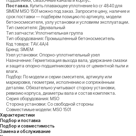
подшипники, смазочные каналы и корпус.
Поставка.
Купить плавающее уплотнение ko cr 4840 для
SIMEM MSO 1501 можно под заказ. Запросите цену, наличие и
срок поставки — подберём позицию по артикулу, модели
бетоносмесителя, узлу установки и условиям эксплуатации.
Тип смесителя: Двухвальный
Тип запчасти: Уплотнительная группа
Тип оборудования: Промышленный бетоносмеситель
Код товара: TAV.4A/4
Бренд: SIMEM
Узел установки: Опорно-уплотнительный узел
Назначение: Герметизация выхода вала, удержание смазки
и защита опорно-подшипникового узла от цементной пыли и
влаги.
Подбор: По модели и серии смесителя, артикулу или
маркировке, геометрии, исполнению и сопряжённым
деталям. Обязательно учитывают сторону установки,
ревизию корпуса, диаметры вала и состав комплекта.
Серия оборудования: MSO
Сторона установки: Со свободной стороны
Совместимые модели: MSO 1501
Характеристики
Подбор и поставка
Подбор и совместимость
Замена и обслуживание