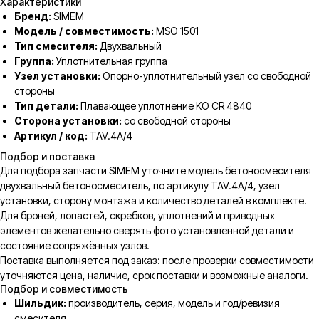
Характеристики
Бренд:
SIMEM
Модель / совместимость:
MSO 1501
Тип смесителя:
Двухвальный
Группа:
Уплотнительная группа
Узел установки:
Опорно-уплотнительный узел со свободной
стороны
Тип детали:
Плавающее уплотнение KO CR 4840
Сторона установки:
со свободной стороны
Артикул / код:
TAV.4A/4
Подбор и поставка
Для подбора запчасти SIMEM уточните модель бетоносмесителя
двухвальный бетоносмеситель, по артикулу TAV.4A/4, узел
установки, сторону монтажа и количество деталей в комплекте.
Для броней, лопастей, скребков, уплотнений и приводных
элементов желательно сверять фото установленной детали и
состояние сопряжённых узлов.
Поставка выполняется под заказ: после проверки совместимости
уточняются цена, наличие, срок поставки и возможные аналоги.
Подбор и совместимость
Шильдик:
производитель, серия, модель и год/ревизия
смесителя