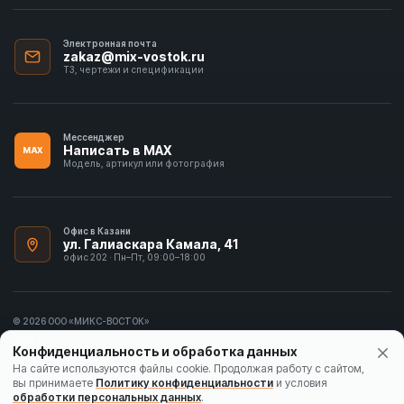
Электронная почта
zakaz@mix-vostok.ru
ТЗ, чертежи и спецификации
Мессенджер
Написать в MAX
MAX
Модель, артикул или фотография
Офис в Казани
ул. Галиаскара Камала, 41
офис 202 · Пн–Пт, 09:00–18:00
© 2026 ООО «МИКС-ВОСТОК»
ИНН 1655413297
Конфиденциальность и обработка данных
Политика конфиденциальности
На сайте используются файлы cookie. Продолжая работу с сайтом,
вы принимаете
Политику конфиденциальности
и условия
Согласие на обработку данных
обработки персональных данных
.