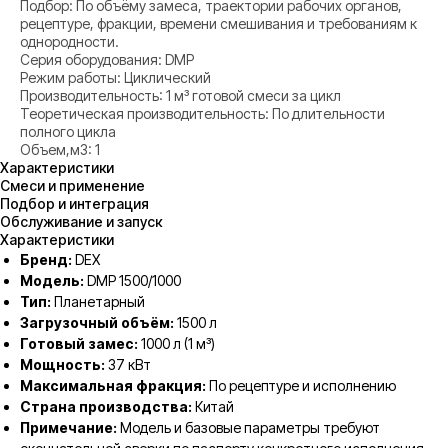
Подбор: По объёму замеса, траектории рабочих органов,
рецептуре, фракции, времени смешивания и требованиям к
однородности.
Серия оборудования: DMP
Режим работы: Циклический
Производительность: 1 м³ готовой смеси за цикл
Теоретическая производительность: По длительности
полного цикла
Объем,м3: 1
Характеристики
Смеси и применение
Подбор и интеграция
Обслуживание и запуск
Характеристики
Бренд:
DEX
Модель:
DMP 1500/1000
Тип:
Планетарный
Загрузочный объём:
1500 л
Готовый замес:
1000 л (1 м³)
Мощность:
37 кВт
Максимальная фракция:
По рецептуре и исполнению
Страна производства:
Китай
Примечание:
Модель и базовые параметры требуют