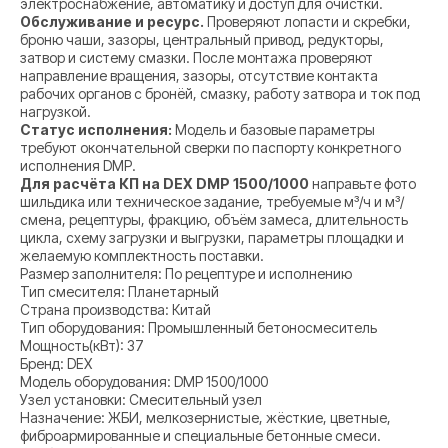
электроснабжение, автоматику и доступ для очистки.
Обслуживание и ресурс.
Проверяют лопасти и скребки,
броню чаши, зазоры, центральный привод, редукторы,
затвор и систему смазки. После монтажа проверяют
направление вращения, зазоры, отсутствие контакта
рабочих органов с бронёй, смазку, работу затвора и ток под
нагрузкой.
Статус исполнения:
Модель и базовые параметры
требуют окончательной сверки по паспорту конкретного
исполнения DMP.
Для расчёта КП на DEX DMP 1500/1000
направьте фото
шильдика или техническое задание, требуемые м³/ч и м³/
смена, рецептуры, фракцию, объём замеса, длительность
цикла, схему загрузки и выгрузки, параметры площадки и
желаемую комплектность поставки.
Размер заполнителя: По рецептуре и исполнению
Тип смесителя: Планетарный
Страна производства: Китай
Тип оборудования: Промышленный бетоносмеситель
Мощность(кВт): 37
Бренд: DEX
Модель оборудования: DMP 1500/1000
Узел установки: Смесительный узел
Назначение: ЖБИ, мелкозернистые, жёсткие, цветные,
фиброармированные и специальные бетонные смеси.