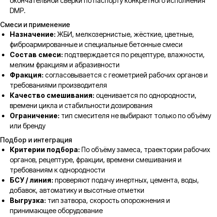
окончательной сверки по паспорту конкретного исполнения
DMP.
Смеси и применение
Назначение:
ЖБИ, мелкозернистые, жёсткие, цветные,
фиброармированные и специальные бетонные смеси
Состав смеси:
подтверждается по рецептуре, влажности,
мелким фракциям и абразивности
Фракция:
согласовывается с геометрией рабочих органов и
требованиями производителя
Качество смешивания:
оценивается по однородности,
времени цикла и стабильности дозирования
Ограничение:
тип смесителя не выбирают только по объёму
или бренду
Подбор и интеграция
Критерии подбора:
По объёму замеса, траектории рабочих
органов, рецептуре, фракции, времени смешивания и
требованиям к однородности
БСУ / линия:
проверяют подачу инертных, цемента, воды,
добавок, автоматику и высотные отметки
Выгрузка:
тип затвора, скорость опорожнения и
принимающее оборудование