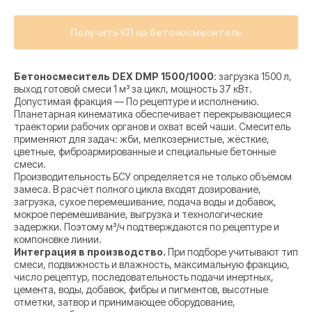
Получить КП на бетоносмеситель
Бетоносмеситель DEX DMP 1500/1000
: загрузка 1500 л,
выход готовой смеси 1 м³ за цикл, мощность 37 кВт.
Допустимая фракция — По рецептуре и исполнению.
Планетарная кинематика обеспечивает перекрывающиеся
траектории рабочих органов и охват всей чаши. Смеситель
применяют для задач: жби, мелкозернистые, жёсткие,
цветные, фиброармированные и специальные бетонные
смеси.
Производительность БСУ определяется не только объёмом
замеса. В расчёт полного цикла входят дозирование,
загрузка, сухое перемешивание, подача воды и добавок,
мокрое перемешивание, выгрузка и технологические
задержки. Поэтому м³/ч подтверждаются по рецептуре и
компоновке линии.
Интеграция в производство.
При подборе учитывают тип
смеси, подвижность и влажность, максимальную фракцию,
число рецептур, последовательность подачи инертных,
цемента, воды, добавок, фибры и пигментов, высотные
отметки, затвор и принимающее оборудование,