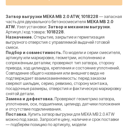
Затвор выгрузки MEKA MB 2.0 ATW, 1018228
— запасная
часть для двухвального бетоносмесителя
MEKA MB 2.0
ATW
. Узел установки:
Затвор и механизм выгрузки
.
Артикул / код товара:
1018228
.
Назначение.
Открытие, закрытие и герметизация
выгрузного отверстия с управляемой выдачей готовой
смеси.
Подбор и совместимость.
По модели и серии смесителя,
артикулу или маркировке, геометрии, исполнению и
сопряжённым деталям; проверяют тип затвора, сторону
привода, ход цилиндра, крепления и состояние уплотнений.
Совпадение общего названия или внешнего вида не
подтверждает взаимозаменяемость: перед заказом
сверяют шильдик, серию, ревизию, сторону монтажа,
посадочные размеры, отверстия и фактическую маркировку
снятой детали.
Замена и дефектовка.
Проверяют геометрию затвора,
уплотнения, оси, подшипники, цилиндр, датчики положения
и отсутствие подклинивания.
Поставка.
Купить затвор выгрузки для MEKA MB 2.0 ATW
можно под заказ. Запросите цену, наличие и срок поставки
— подберём позицию по артикулу, модели