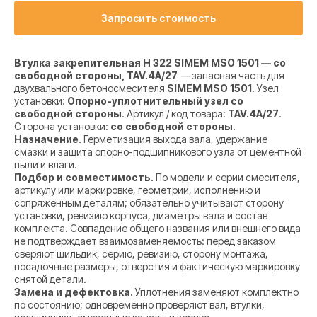
Запросить стоимость
Втулка закрепительная H 322 SIMEM MSO 1501 — со
свободной стороны, TAV.4A/27
— запасная часть для
двухвального бетоносмесителя
SIMEM MSO 1501
. Узел
установки:
Опорно-уплотнительный узел со
свободной стороны
. Артикул / код товара:
TAV.4A/27
.
Сторона установки:
со свободной стороны
.
Назначение.
Герметизация выхода вала, удержание
смазки и защита опорно-подшипникового узла от цементной
пыли и влаги.
Подбор и совместимость.
По модели и серии смесителя,
артикулу или маркировке, геометрии, исполнению и
сопряжённым деталям; обязательно учитывают сторону
установки, ревизию корпуса, диаметры вала и состав
комплекта. Совпадение общего названия или внешнего вида
не подтверждает взаимозаменяемость: перед заказом
сверяют шильдик, серию, ревизию, сторону монтажа,
посадочные размеры, отверстия и фактическую маркировку
снятой детали.
Замена и дефектовка.
Уплотнения заменяют комплектно
по состоянию; одновременно проверяют вал, втулки,