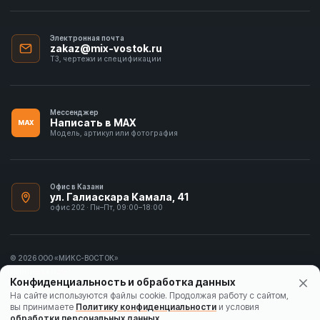
Электронная почта
zakaz@mix-vostok.ru
ТЗ, чертежи и спецификации
Мессенджер
Написать в MAX
MAX
Модель, артикул или фотография
Офис в Казани
ул. Галиаскара Камала, 41
офис 202 · Пн–Пт, 09:00–18:00
© 2026 ООО «МИКС-ВОСТОК»
ИНН 1655413297
Конфиденциальность и обработка данных
Политика конфиденциальности
На сайте используются файлы cookie. Продолжая работу с сайтом,
вы принимаете
Политику конфиденциальности
и условия
Согласие на обработку данных
обработки персональных данных
.