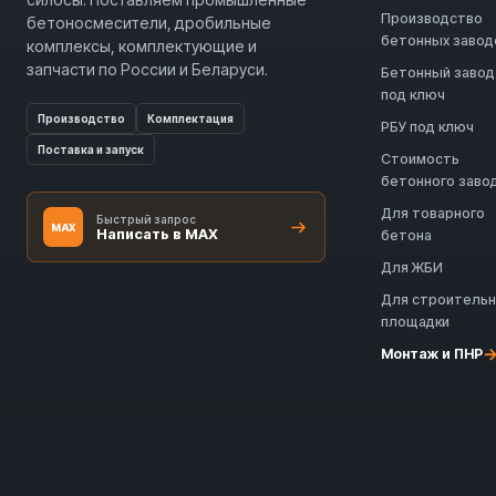
Производство
бетоносмесители, дробильные
бетонных завод
комплексы, комплектующие и
запчасти по России и Беларуси.
Бетонный завод
под ключ
Производство
Комплектация
РБУ под ключ
Поставка и запуск
Стоимость
бетонного заво
Для товарного
Быстрый запрос
MAX
Написать в MAX
бетона
Для ЖБИ
Для строитель
площадки
Монтаж и ПНР