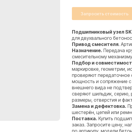
Запросить стоимость
Подшипниковый узел SKF 
для двухвального бетоно
Привод смесителя
. Арти
Назначение.
Передача кру
смесительному механизму
Подбор и совместимост
маркировке, геометрии, 
проверяют передаточное 
мощность и сопряжение с
внешнего вида не подтве
сверяют шильдик, серию,
размеры, отверстия и фак
Замена и дефектовка.
Пр
шестерён, цепей или ремн
Поставка.
Купить подшипн
заказ. Запросите цену, н
по артикулу, модели бето