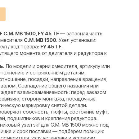
C.M. MB 1500, FY 45 TF
— запасная часть
смесителя
C.M. MB 1500
. Узел установки:
кул / код товара:
FY 45 TF
.
тящего момента от двигателя и редуктора к
.
ь.
По модели и серии смесителя, артикулу или
исполнению и сопряжённым деталям;
отношение, посадки, направление вращения,
 валом. Совпадение общего названия или
рждает взаимозаменяемость: перед заказом
 ревизию, сторону монтажа, посадочные
тическую маркировку снятой детали.
оверяют соосность, люфты, состояние муфт,
ей, подшипников и крепления редуктора.
иковый узел skf для C.M. MB 1500 можно под
аличие и срок поставки — подберём позицию
носмесителя, узлу установки и условиям