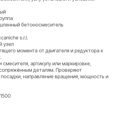
ный
группа
ышленный бетоносмеситель
aniche s.r.l.
й узел
тящего момента от двигателя и редуктора к
.
и смесителя, артикулу или маркировке,
 сопряжённым деталям. Проверяют
 посадки, направление вращения, мощность и
1500