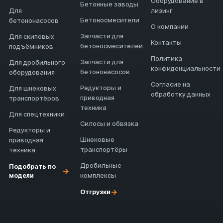
Оборудование в
Бетонные заводы
Для
лизинг
Бетоносмесители
бетононасосов
О компании
Запчасти для
Для скиповых
Контакты
бетоносмесителей
подъёмников
Политика
Запчасти для
Для дробильного
конфиденциальности
бетононасосов
оборудования
Согласие на
Редукторы и
Для шнековых
обработку данных
приводная
транспортёров
техника
Для спецтехники
Силосы и обвязка
Редукторы и
Шнековые
приводная
транспортёры
техника
Дробильные
Подобрать по
→
модели
комплексы
→
Отгрузки