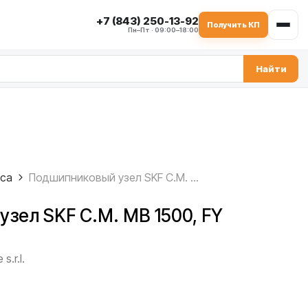
+7 (843) 250-13-92
Получить КП
Пн–Пт · 09:00–18:00
Найти
уса
Подшипниковый узел SKF C.M. MB 1500, FY 45 TF
зел SKF C.M. MB 1500, FY
s.r.l.