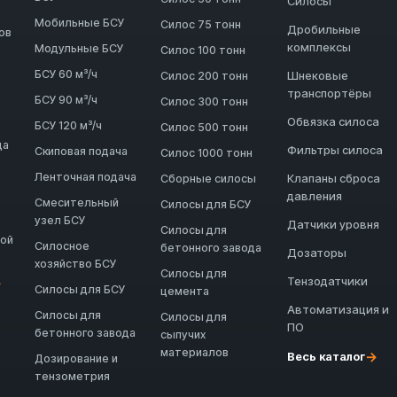
Силосы
Мобильные БСУ
Силос 75 тонн
Дробильные
ов
комплексы
Модульные БСУ
Силос 100 тонн
БСУ 60 м³/ч
Шнековые
Силос 200 тонн
транспортёры
БСУ 90 м³/ч
Силос 300 тонн
Обвязка силоса
БСУ 120 м³/ч
Силос 500 тонн
да
Фильтры силоса
Скиповая подача
Силос 1000 тонн
Ленточная подача
Клапаны сброса
Сборные силосы
давления
Смесительный
Силосы для БСУ
узел БСУ
Датчики уровня
Силосы для
ной
Силосное
бетонного завода
Дозаторы
хозяйство БСУ
Силосы для
Тензодатчики
→
Силосы для БСУ
цемента
Автоматизация и
Силосы для
Силосы для
ПО
бетонного завода
сыпучих
материалов
→
Весь каталог
Дозирование и
тензометрия