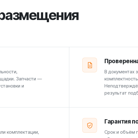
 размещения
Проверенн
льности,
В документах 
щадки. Запчасти —
комплектность
установки и
Неподтверждён
результат под
Гарантия п
или комплектации,
Срок и объём г