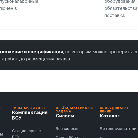
 пусконаладочные
оборудования,
лючён в
обязательства
поставки.
ложение и спецификация,
по которым можно проверить со
ых работ до размещения заказа.
И
ТИПЫ, М³/Ч И УЗЛЫ
ОБЪЁМ, МАТЕРИАЛ И
ОБОРУДОВАНИЕ
Комплектация
ЗАДАЧА
ЛИНИИ
Силосы
Каталог
БСУ
Бетоносмесители
Все силосы
Стационарные
ды
БСУ
Силос 50 тонн