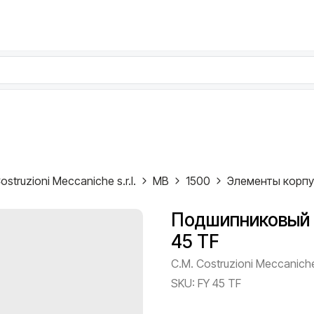
ostruzioni Meccaniche s.r.l.
MB
1500
Элементы корп
Подшипниковый у
45 TF
C.M. Costruzioni Meccaniche 
SKU:
FY 45 TF