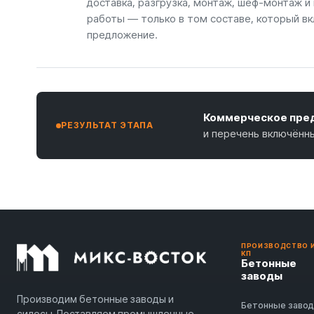
доставка, разгрузка, монтаж, шеф-монтаж и
работы — только в том составе, который вк
предложение.
Коммерческое пред
РЕЗУЛЬТАТ ЭТАПА
и перечень включённ
ПРОИЗВОДСТВО 
КП
Бетонные
заводы
Производим бетонные заводы и
Бетонные заво
силосы. Поставляем промышленные