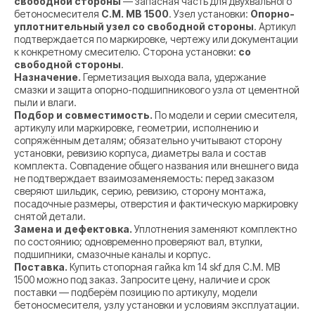
свободной стороны
— запасная часть для двухвального
бетоносмесителя
C.M. MB 1500
. Узел установки:
Опорно-
уплотнительный узел со свободной стороны
. Артикул
подтверждается по маркировке, чертежу или документации
к конкретному смесителю. Сторона установки:
со
свободной стороны
.
Назначение.
Герметизация выхода вала, удержание
смазки и защита опорно-подшипникового узла от цементной
пыли и влаги.
Подбор и совместимость.
По модели и серии смесителя,
артикулу или маркировке, геометрии, исполнению и
сопряжённым деталям; обязательно учитывают сторону
установки, ревизию корпуса, диаметры вала и состав
комплекта. Совпадение общего названия или внешнего вида
не подтверждает взаимозаменяемость: перед заказом
сверяют шильдик, серию, ревизию, сторону монтажа,
посадочные размеры, отверстия и фактическую маркировку
снятой детали.
Замена и дефектовка.
Уплотнения заменяют комплектно
по состоянию; одновременно проверяют вал, втулки,
подшипники, смазочные каналы и корпус.
Поставка.
Купить стопорная гайка km 14 skf для C.M. MB
1500 можно под заказ. Запросите цену, наличие и срок
поставки — подберём позицию по артикулу, модели
бетоносмесителя, узлу установки и условиям эксплуатации.