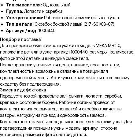
Тип смесителя:
Одновальный
Группа:
Лопасти и скребки
Узел установки:
Рабочие органы смесительного узла
Тип детали:
Скребок боковой левый (217-S01/08-07)
Артикул / код:
1000440
Подбор и поставка
Для проверки совместимости укажите модель MEKA MB 1.0,
положение детали в узле, артикул 1000440, размеры, количество,
фото снятой детали и шильдика смесителя.
После проверки уточняются цена, наличие, срок поставки,
комплектность и возможные связанные позиции для
одновременной замены. Артикулы не заменяются по внешнему
сходству без подтверждения.
Замена и дефектовка
Перед установкой проверьте вал, рычаги, лопасти, скребки,
крепёж и состояние броней. Рабочие органы проверяют
комплектно: износ рычагов, лопастей и скребков влияет на
зазоры, нагрузку на привод и однородность замеса.
Комплектность замены определяют после дефектовки узла. Для
подтверждения позиции нужны модель, артикул, сторона
установки, размеры и фото снятой детали.