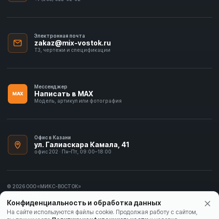
Электронная почта
zakaz@mix-vostok.ru
ТЗ, чертежи и спецификации
Мессенджер
Написать в MAX
MAX
Модель, артикул или фотография
Офис в Казани
ул. Галиаскара Камала, 41
офис 202 · Пн–Пт, 09:00–18:00
© 2026 ООО «МИКС-ВОСТОК»
ИНН 1655413297
Конфиденциальность и обработка данных
Политика конфиденциальности
На сайте используются файлы cookie. Продолжая работу с сайтом,