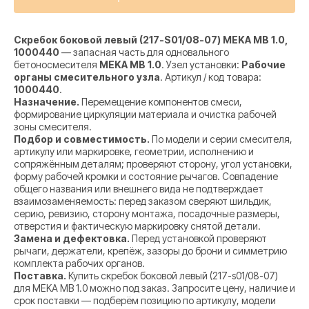
Скребок боковой левый (217-S01/08-07) MEKA MB 1.0,
1000440
— запасная часть для одновального
бетоносмесителя
MEKA MB 1.0
. Узел установки:
Рабочие
органы смесительного узла
. Артикул / код товара:
1000440
.
Назначение.
Перемещение компонентов смеси,
формирование циркуляции материала и очистка рабочей
зоны смесителя.
Подбор и совместимость.
По модели и серии смесителя,
артикулу или маркировке, геометрии, исполнению и
сопряжённым деталям; проверяют сторону, угол установки,
форму рабочей кромки и состояние рычагов. Совпадение
общего названия или внешнего вида не подтверждает
взаимозаменяемость: перед заказом сверяют шильдик,
серию, ревизию, сторону монтажа, посадочные размеры,
отверстия и фактическую маркировку снятой детали.
Замена и дефектовка.
Перед установкой проверяют
рычаги, держатели, крепёж, зазоры до брони и симметрию
комплекта рабочих органов.
Поставка.
Купить скребок боковой левый (217-s01/08-07)
для MEKA MB 1.0 можно под заказ. Запросите цену, наличие и
срок поставки — подберём позицию по артикулу, модели