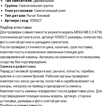
Тип смесителя:
Двухвальный
Группа:
Смесительная группа
Узел установки:
Смесительный узел
Тип детали:
Рычаг боковой
Артикул / код:
1019327
Подбор и поставка
Для проверки совместимости укажите модель MEKA MB 2.0 ATW,
положение детали в узле, артикул 1019327, размеры, количество,
фото снятой детали и шильдика смесителя.
После проверки уточняются цена, наличие, срок поставки,
комплектность и возможные связанные позиции для
одновременной замены. Артикулы не заменяются по внешнему
сходству без подтверждения.
Замена и дефектовка
Перед установкой проверьте вал, рычаги, лопасти, скребки,
крепёж и состояние броней. Рабочие органы проверяют
комплектно: износ рычагов, лопастей и скребков влияет на
зазоры, нагрузку на привод и однородность замеса.
Комплектность замены определяют после дефектовки узла. Для
подтверждения позиции нужны модель, артикул, сторона
установки, размеры и фото снятой детали.
Подбор и совместимость