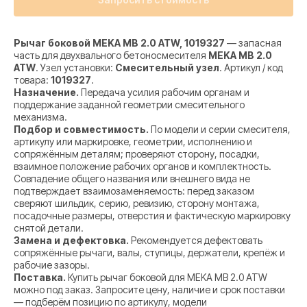
Рычаг боковой MEKA MB 2.0 ATW, 1019327
— запасная
часть для двухвального бетоносмесителя
MEKA MB 2.0
ATW
. Узел установки:
Смесительный узел
. Артикул / код
товара:
1019327
.
Назначение.
Передача усилия рабочим органам и
поддержание заданной геометрии смесительного
механизма.
Подбор и совместимость.
По модели и серии смесителя,
артикулу или маркировке, геометрии, исполнению и
сопряжённым деталям; проверяют сторону, посадки,
взаимное положение рабочих органов и комплектность.
Совпадение общего названия или внешнего вида не
подтверждает взаимозаменяемость: перед заказом
сверяют шильдик, серию, ревизию, сторону монтажа,
посадочные размеры, отверстия и фактическую маркировку
снятой детали.
Замена и дефектовка.
Рекомендуется дефектовать
сопряжённые рычаги, валы, ступицы, держатели, крепёж и
рабочие зазоры.
Поставка.
Купить рычаг боковой для MEKA MB 2.0 ATW
можно под заказ. Запросите цену, наличие и срок поставки
— подберём позицию по артикулу, модели