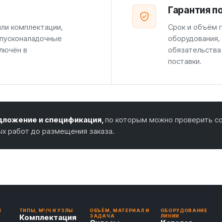
Гарантия п
или комплектации,
Срок и объём г
 пусконаладочные
оборудования,
лючён в
обязательства
поставки.
ложение и спецификация,
по которым можно проверить со
ых работ до размещения заказа.
И
ТИПЫ, М³/Ч И УЗЛЫ
ОБЪЁМ, МАТЕРИАЛ И
ОБОРУДОВАНИЕ
Комплектация
ЗАДАЧА
ЛИНИИ