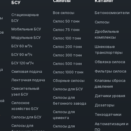
Силосы
Каталог
БСУ
Бетоносмесители
Все силосы
Стационарные
ды
БСУ
Силос 50 тонн
Силосы
Мобильные БСУ
Силос 75 тонн
Дробильные
ов
комплексы
Модульные БСУ
Силос 100 тонн
БСУ 60 м³/ч
Шнековые
Силос 200 тонн
транспортёры
БСУ 90 м³/ч
Силос 300 тонн
Обвязка силоса
БСУ 120 м³/ч
Силос 500 тонн
да
Фильтры силоса
Скиповая подача
Силос 1000 тонн
Ленточная подача
Клапаны сброса
Сборные силосы
давления
Смесительный
Силосы для БСУ
узел БСУ
Датчики уровня
Силосы для
ной
Силосное
бетонного завода
Дозаторы
хозяйство БСУ
Силосы для
Тензодатчики
→
Силосы для БСУ
цемента
Автоматизация и
Силосы для
Силосы для
ПО