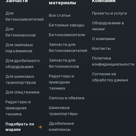
Запчасти
Компания
материалы
Для
Проекты и услуги
Все статьи
бетоносмесителей
Оборудование в
Бетонные заводы
Для
лизинг
Бетоносмесители
бетононасосов
О компании
Запчасти для
Для скиповых
Контакты
бетоносмесителей
подъёмников
Политика
Запчасти для
Для дробильного
конфиденциальности
бетононасосов
оборудования
Согласие на
Редукторы и
Для шнековых
обработку данных
приводная
транспортёров
техника
Для спецтехники
Силосы и обвязка
Редукторы и
Шнековые
приводная
транспортёры
техника
Дробильные
Подобрать по
→
модели
комплексы