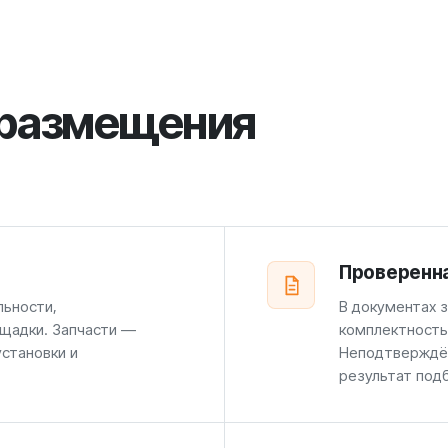
 размещения
Проверенн
льности,
В документах 
щадки. Запчасти —
комплектность
установки и
Неподтверждён
результат под