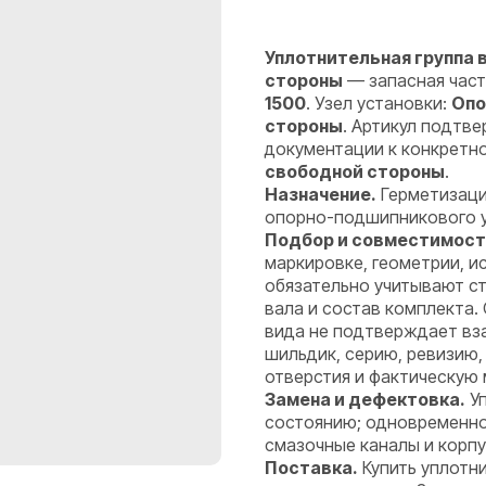
Уплотнительная группа в
стороны
— запасная част
1500
. Узел установки:
Опо
стороны
. Артикул подтв
документации к конкретн
свободной стороны
.
Назначение.
Герметизаци
опорно-подшипникового уз
Подбор и совместимост
маркировке, геометрии, 
обязательно учитывают ст
вала и состав комплекта.
вида не подтверждает вз
шильдик, серию, ревизию,
отверстия и фактическую 
Замена и дефектовка.
Уп
состоянию; одновременно 
смазочные каналы и корпу
Поставка.
Купить уплотни