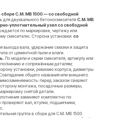
 сборе C.M. MB 1500 — со свободной
ь для двухвального бетоносмесителя
C.M. MB
рно-уплотнительный узел со свободной
ерждается по маркировке, чертежу или
ому смесителю. Сторона установки:
со
я выхода вала, удержание смазки и защита
ла от цементной пыли и влаги.
ь.
По модели и серии смесителя, артикулу или
исполнению и сопряжённым деталям;
орону установки, ревизию корпуса, диаметры
 Совпадение общего названия или внешнего
аимозаменяемость: перед заказом сверяют
 сторону монтажа, посадочные размеры,
маркировку снятой детали.
лотнения заменяют комплектно по
проверяют вал, втулки, подшипники,
с.
тельная группа в сборе для C.M. MB 1500