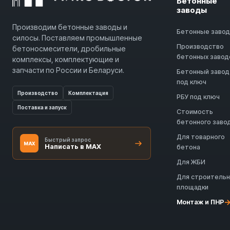
Бетонные
заводы
Производим бетонные заводы и
Бетонные заво
силосы. Поставляем промышленные
Производство
бетоносмесители, дробильные
бетонных завод
комплексы, комплектующие и
запчасти по России и Беларуси.
Бетонный завод
под ключ
Производство
Комплектация
РБУ под ключ
Поставка и запуск
Стоимость
бетонного заво
Для товарного
Быстрый запрос
MAX
Написать в MAX
бетона
Для ЖБИ
Для строитель
площадки
Монтаж и ПНР