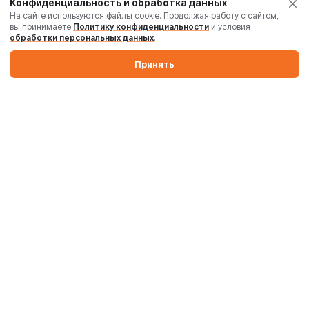
Конфиденциальность и обработка данных
На сайте используются файлы cookie. Продолжая работу с сайтом,
вы принимаете
Политику конфиденциальности
и условия
обработки персональных данных
.
Принять
Производим бетонные заводы и силосы. Поставляем
промышленные бетоносмесители, дробильные комплексы,
комплектующие и запчасти по России и Беларуси.