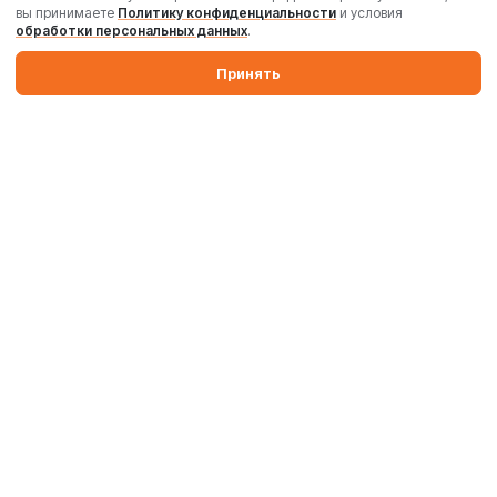
вы принимаете
Политику конфиденциальности
и условия
обработки персональных данных
.
Принять
Производим бетонные заводы и силосы. Поставляем
промышленные бетоносмесители, дробильные комплексы,
комплектующие и запчасти по России и Беларуси.
Производство
Комплектация
Поставка и запуск