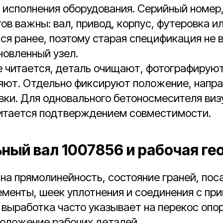
 исполнения оборудования. Серийный номер,
ов важны: вал, привод, корпус, футеровка и
ся ранее, поэтому старая спецификация не 
новленный узел.
е читается, деталь очищают, фотографируют
ряют. Отдельно фиксируют положение, напра
вки. Для одновального бетоносмесителя ви
читается подтверждением совместимости.
ный вал 1007856 и рабочая ге
на прямолинейность, состояние граней, пос
менты, шеек уплотнения и соединения с пр
выработка часто указывает на перекос опо
положение рабочих деталей.