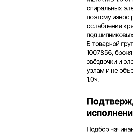
спиральных эле
поэтому износ 
ослабление кр
подшипниковых
В товарной гру
1007856, броня
звёздочки и эл
узлам и не об
1.0».
Подтвержд
исполнени
Подбор начина