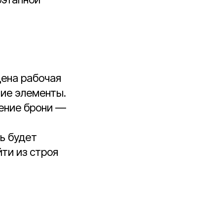
дена рабочая
ние элементы.
шение брони —
ь будет
ти из строя