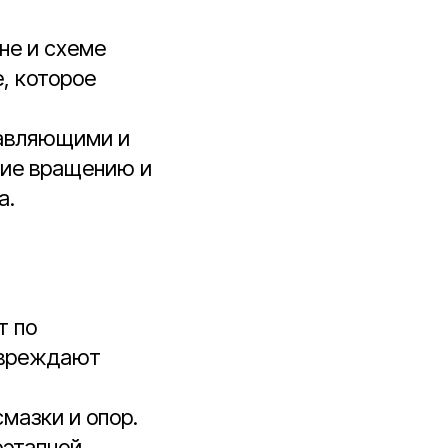
не и схеме
, которое
равляющими и
ние вращению и
а.
т по
повреждают
мазки и опор.
оэтапной