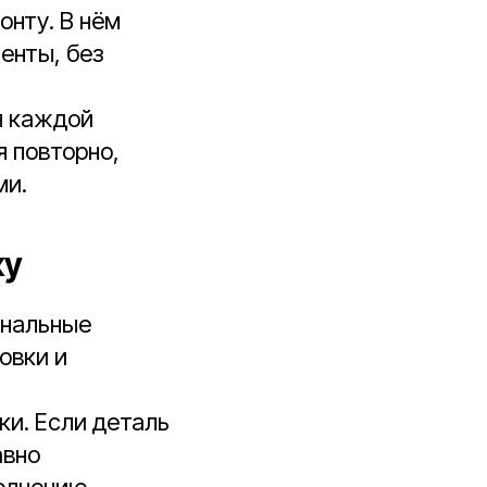
онту. В нём
енты, без
я каждой
я повторно,
ми.
ку
ональные
овки и
и. Если деталь
авно
олнению.