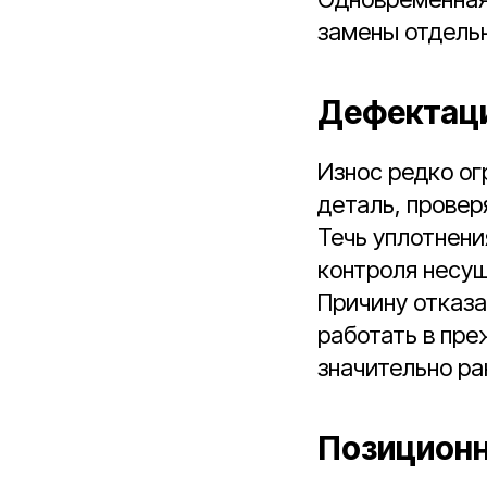
замены отдель
Дефектаци
Износ редко ог
деталь, провер
Течь уплотнени
контроля несущ
Причину отказа
работать в пре
значительно р
Позиционн