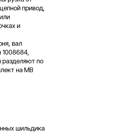
 цепной привод,
 или
очках и
оня, вал
я 1008684,
и разделяют по
плект на MB
анных шильдика