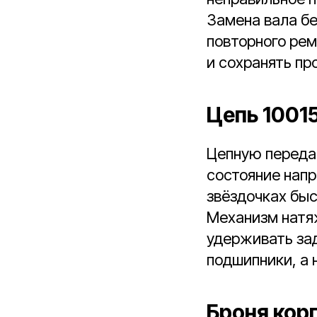
Замена вала бе
повторного рем
и сохранять пр
Цепь 1001
Цепную передач
состояние напр
звёздочках быс
Механизм натя
удерживать за
подшипники, а 
Броня корп