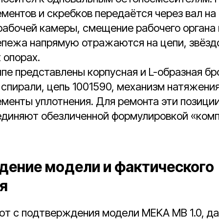
ментов и скребков передаётся через вал на
рабочей камеры, смещение рабочего органа
епежа напрямую отражаются на цепи, звёзд
 опорах.
ппе представлены корпусная и L-образная бр
 спирали, цепь 1001590, механизм натяжени
ементы уплотнения. Для ремонта эти позици
ъединяют обезличенной формулировкой «ком
ение модели и фактического
я
ют с подтверждения модели MEKA MB 1.0, д