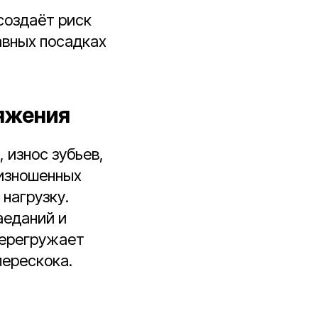
создаёт риск
авных посадках
тяжения
 износ зубьев,
 изношенных
нагрузку.
аеданий и
перегружает
перескока.