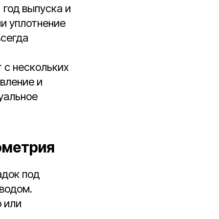
 год выпуска и
ли уплотнение
всегда
 с нескольких
вление и
зуальное
ометрия
адок под
иводом.
р или