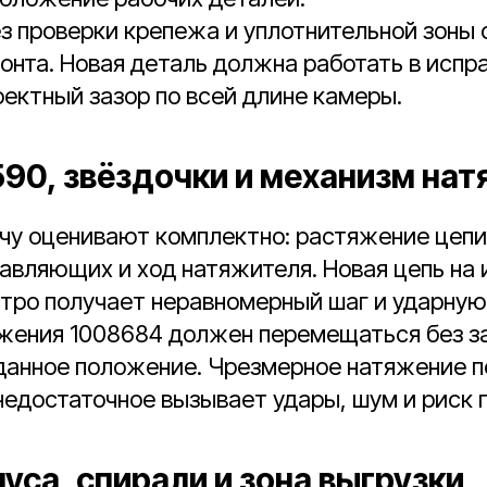
з проверки крепежа и уплотнительной зоны 
онта. Новая деталь должна работать в испр
оектный зазор по всей длине камеры.
590, звёздочки и механизм на
у оценивают комплектно: растяжение цепи,
авляющих и ход натяжителя. Новая цепь на
тро получает неравномерный шаг и ударную 
жения 1008684 должен перемещаться без з
данное положение. Чрезмерное натяжение 
недостаточное вызывает удары, шум и риск 
уса, спирали и зона выгрузки