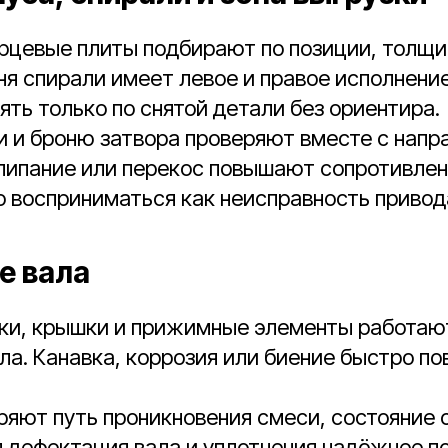
рцевые плиты подбирают по позиции, толщи
ня спирали имеет левое и правое исполнение
ять только по снятой детали без ориентира.
и и броню затвора проверяют вместе с нап
липание или перекос повышают сопротивле
 восприниматься как неисправность привод
е вала
ки, крышки и прижимные элементы работаю
ла. Канавка, коррозия или биение быстро 
ряют путь проникновения смеси, состояние с
 дефектация вала и уплотнения надёжнее п