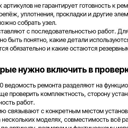
 артикулов не гарантирует готовность к рем
епёж, уплотнения, прокладки и другие элем
ожно собрать узел.
ставляют с последовательностью работ. Дл
о быть понятно, какие детали используютс
ся обязательно и какие остаются резервны
орые нужно включить в провер
.0 ведомость ремонта разделяют на функци
още проверить комплектность, сторону устан
ость работ.
ю связывают с конкретным местом установк
 нескольких моделях, совместимость всё р
по артикулу, размерам и фактическому исп