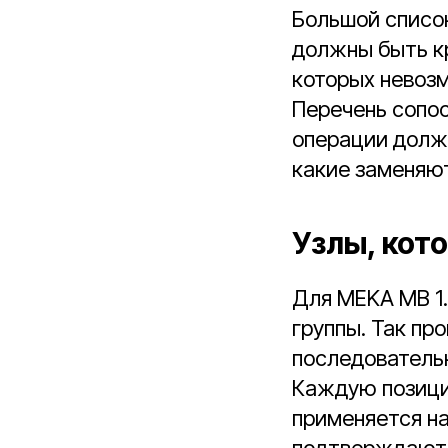
Большой список
должны быть кр
которых невозм
Перечень сопо
операции должн
какие заменяют
Узлы, кот
Для MEKA MB 1
группы. Так пр
последовательн
Каждую позици
применяется на
подтверждают 