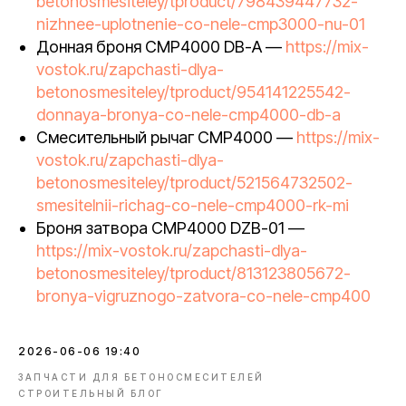
betonosmesiteley/tproduct/798439447732-
nizhnee-uplotnenie-co-nele-cmp3000-nu-01
Донная броня CMP4000 DB-A —
https://mix-
vostok.ru/zapchasti-dlya-
betonosmesiteley/tproduct/954141225542-
donnaya-bronya-co-nele-cmp4000-db-a
Смесительный рычаг CMP4000 —
https://mix-
vostok.ru/zapchasti-dlya-
betonosmesiteley/tproduct/521564732502-
smesitelnii-richag-co-nele-cmp4000-rk-mi
Броня затвора CMP4000 DZB-01 —
https://mix-vostok.ru/zapchasti-dlya-
betonosmesiteley/tproduct/813123805672-
bronya-vigruznogo-zatvora-co-nele-cmp400
2026-06-06 19:40
ЗАПЧАСТИ ДЛЯ БЕТОНОСМЕСИТЕЛЕЙ
СТРОИТЕЛЬНЫЙ БЛОГ