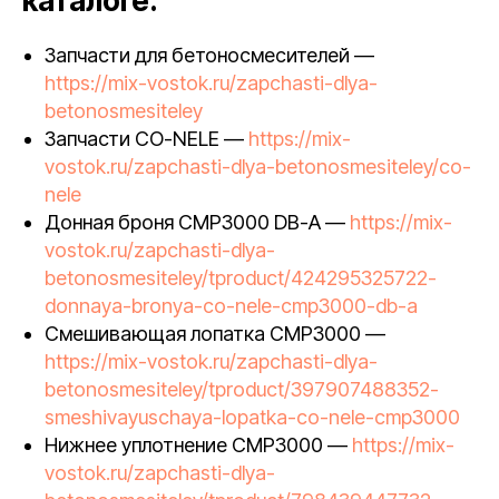
каталоге:
Запчасти для бетоносмесителей —
https://mix-vostok.ru/zapchasti-dlya-
betonosmesiteley
Запчасти CO-NELE —
https://mix-
vostok.ru/zapchasti-dlya-betonosmesiteley/co-
nele
Донная броня CMP3000 DB-A —
https://mix-
vostok.ru/zapchasti-dlya-
betonosmesiteley/tproduct/424295325722-
donnaya-bronya-co-nele-cmp3000-db-a
Смешивающая лопатка CMP3000 —
https://mix-vostok.ru/zapchasti-dlya-
betonosmesiteley/tproduct/397907488352-
smeshivayuschaya-lopatka-co-nele-cmp3000
Нижнее уплотнение CMP3000 —
https://mix-
vostok.ru/zapchasti-dlya-