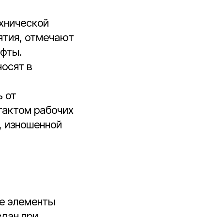
ехнической
ятия, отмечают
фты.
осят в
ь от
тактом рабочих
у, изношенной
ие элементы
вдан при