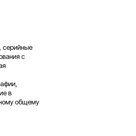
, серийные
ования с
ая
рафии,
ие в
дному общему