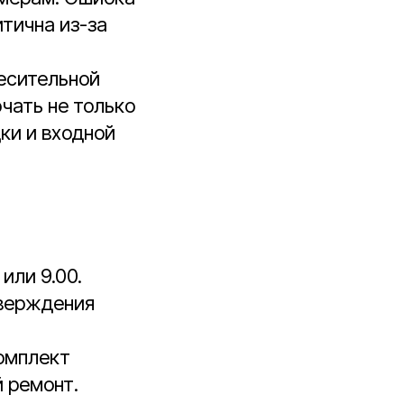
итична из-за
есительной
чать не только
дки и входной
или 9.00.
тверждения
комплект
й ремонт.