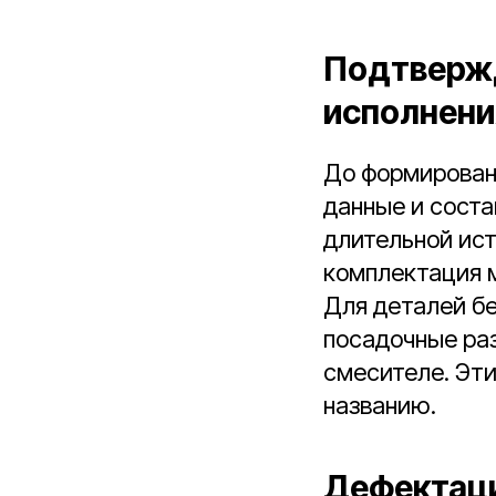
Подтвержд
исполнени
До формирован
данные и соста
длительной ист
комплектация м
Для деталей б
посадочные раз
смесителе. Эт
названию.
Дефектаци