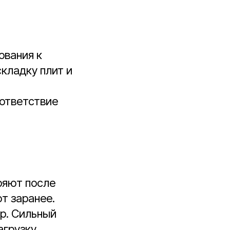
ования к
кладку плит и
оответствие
ряют после
т заранее.
р. Сильный
грузку.