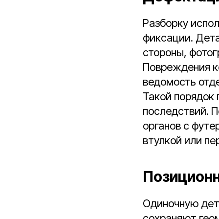
Разборку испол
фиксации. Дет
стороны, фото
Повреждения к
ведомость отд
Такой порядок 
последствий. П
органов с футе
втулкой или пе
Позиционн
Одиночную дета
сохраняют гео