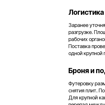
Логистика
Заранее уточня
разгрузке. Пло
рабочих органо
Поставка пров
одной крупной 
Броня и п
Футеровку разм
снятия плит. П
Для крупной к
перепад между 