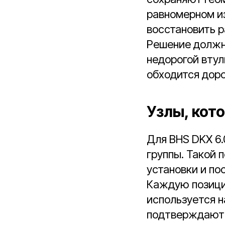
равномерном и
восстановить р
Решение должно
недорогой втул
обходится доро
Узлы, кот
Для BHS DKX 6
группы. Такой 
установки и по
Каждую позици
используется н
подтверждают 