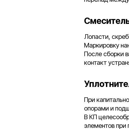
Смеситель
Лопасти, скреб
Маркировку нан
После сборки 
контакт устран
Уплотните
При капитальн
опорами и подш
В КП целесообр
элементов при