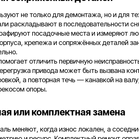
ьзуют не только для демонтажа, но и для т
али раскладывают в последовательности сн
графируют посадочные места и измеряют лю
орпуса, крепежа и сопряжённых деталей зан
ельно.
помогает отличить первичную неисправност
ерегрузка привода может быть вызвана кон
ровкой, а повторная течь — канавкой на вал
рекосом опоры.
ая или комплектная замена
ль меняют, когда износ локален, а соседн
метрию и ресурс. Комплектный ремонт опра