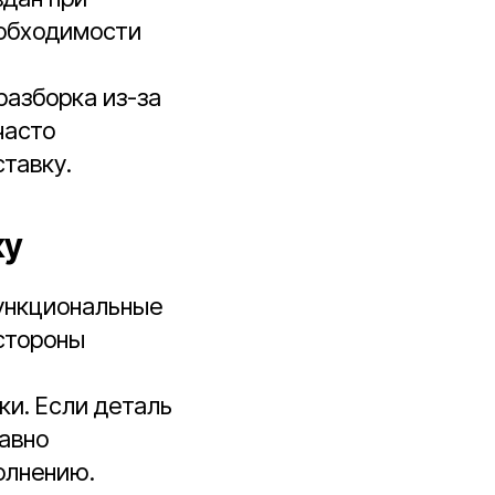
еобходимости
разборка из-за
часто
тавку.
ку
функциональные
 стороны
и. Если деталь
равно
олнению.