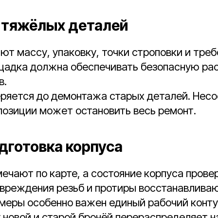
 тяжёлых деталей
ют массу, упаковку, точки строповки и треб
щадка должна обеспечивать безопасную рас
в.
еряется до демонтажа старых деталей. Нес
позиции может остановить весь ремонт.
одготовка корпуса
ечают по карте, а состояние корпуса прове
овреждения резьб и протиры восстанавливаю
амеры особенно важен единый рабочий конту
новой и старой бронёй перераспределяет на