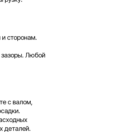
 и сторонам.
 зазоры. Любой
е с валом,
осадки.
расходных
х деталей.