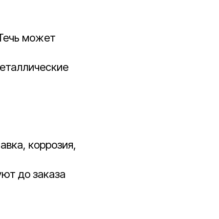
 Течь может
Металлические
авка, коррозия,
уют до заказа