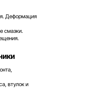
ия. Деформация
е смазки.
ещения.
ники
онта,
а, втулок и