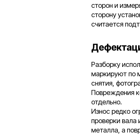
сторон и изме
сторону устано
считается под
Дефектаци
Разборку испол
маркируют по 
снятия, фотог
Повреждения к
отдельно.
Износ редко ог
проверки вала 
металла, а пов