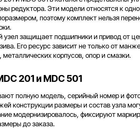
оны редуктора. Эти модели относятся к одно
поразмером, поэтому комплект нельзя пере
рки.
й узел защищает подшипники и привод от ц
зива. Его ресурс зависит не только от манжет
, металлических корпусов, опор и смазки.
MDC 201 и MDC 501
вают полную модель, серийный номер и фот
ей конструкции размеры и состав узла мог
ание модернизировалось, фиксируют маркир
змеры до заказа.