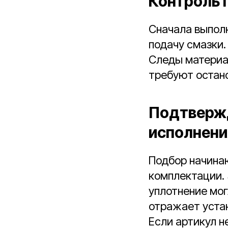
Контроль 
Сначала выполн
подачу смазки.
Следы материа
требуют остано
Подтвержд
исполнени
Подбор начинаю
комплектации. 
уплотнение мог
отражает уста
Если артикул н