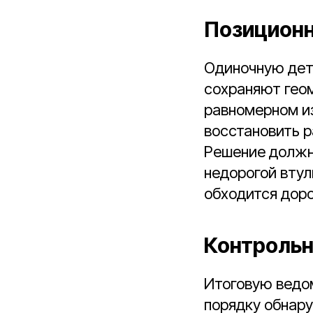
Позиционн
Одиночную дета
сохраняют гео
равномерном и
восстановить р
Решение должно
недорогой втул
обходится доро
Контрольн
Итоговую ведом
порядку обнар