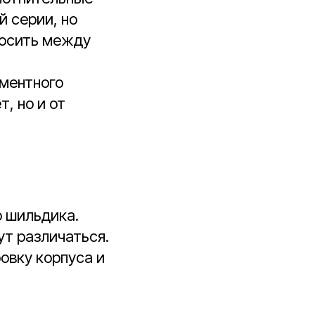
й серии, но
носить между
ементного
, но и от
о шильдика.
ут различаться.
овку корпуса и