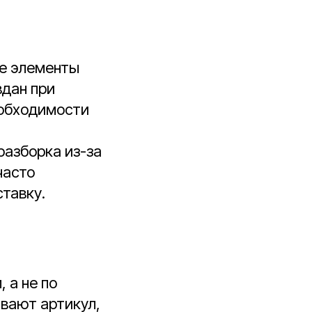
ие элементы
вдан при
еобходимости
разборка из-за
часто
тавку.
 а не по
вают артикул,