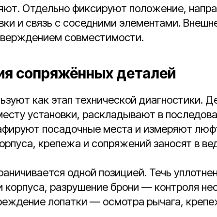
ряют. Отдельно фиксируют положение, напра
вки и связь с соседними элементами. Внешн
тверждением совместимости.
я сопряжённых деталей
ьзуют как этап технической диагностики. Д
месту установки, раскладывают в последов
рафируют посадочные места и измеряют люф
орпуса, крепежа и сопряжений заносят в ве
раничивается одной позицией. Течь уплотне
и корпуса, разрушение брони — контроля не
реждение лопатки — осмотра рычага, крепеж