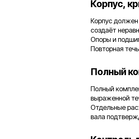
Корпус, к
Корпус должен 
создаёт нерав
Опоры и подшип
Повторная теч
Полный ко
Полный комплек
выраженной теч
Отдельные расх
вала подтверж