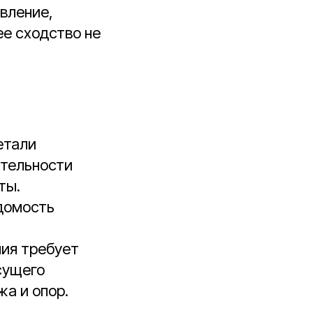
вление,
ее сходство не
етали
ательности
ты.
домость
ния требует
сущего
а и опор.