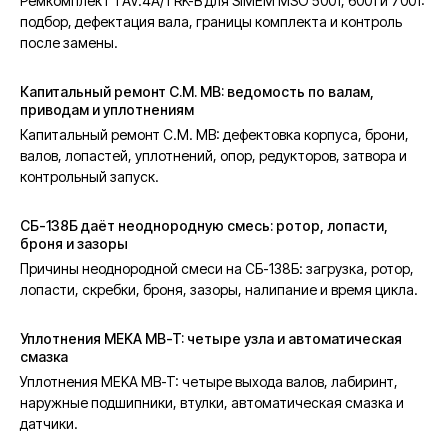
Ремкомплект TAV.4A/TRK-B для SIMEM MSO 5001, 6001 и 7001:
подбор, дефектация вала, границы комплекта и контроль
после замены.
Капитальный ремонт C.M. MB: ведомость по валам,
приводам и уплотнениям
Капитальный ремонт C.M. MB: дефектовка корпуса, брони,
валов, лопастей, уплотнений, опор, редукторов, затвора и
контрольный запуск.
СБ-138Б даёт неоднородную смесь: ротор, лопасти,
броня и зазоры
Причины неоднородной смеси на СБ-138Б: загрузка, ротор,
лопасти, скребки, броня, зазоры, налипание и время цикла.
Уплотнения MEKA MB-T: четыре узла и автоматическая
смазка
Уплотнения MEKA MB-T: четыре выхода валов, лабиринт,
наружные подшипники, втулки, автоматическая смазка и
датчики.