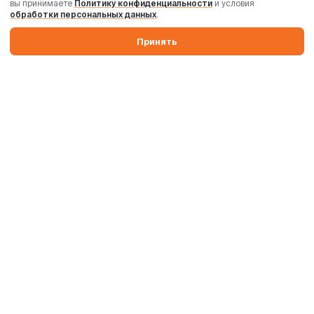
вы принимаете
Политику конфиденциальности
и условия
обработки персональных данных
.
Принять
Производим бетонные заводы и силосы. Поставляем
промышленные бетоносмесители, дробильные комплексы,
комплектующие и запчасти по России и Беларуси.
Производство
Комплектация
Поставка и запуск