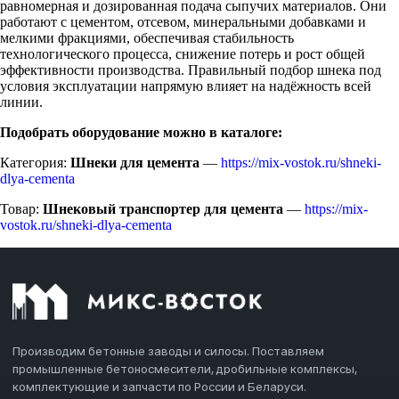
равномерная и дозированная подача сыпучих материалов. Они
работают с цементом, отсевом, минеральными добавками и
мелкими фракциями, обеспечивая стабильность
технологического процесса, снижение потерь и рост общей
эффективности производства. Правильный подбор шнека под
условия эксплуатации напрямую влияет на надёжность всей
линии.
Подобрать оборудование можно в каталоге:
Категория:
Шнеки для цемента
—
https://mix-vostok.ru/shneki-
dlya-cementa
Товар:
Шнековый транспортер для цемента
—
https://mix-
vostok.ru/shneki-dlya-cementa
Производим бетонные заводы и силосы. Поставляем
промышленные бетоносмесители, дробильные комплексы,
комплектующие и запчасти по России и Беларуси.